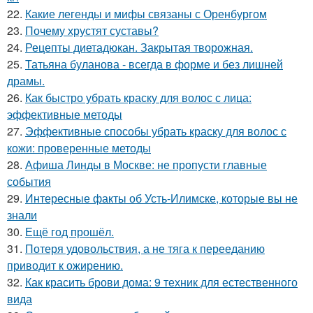
22.
Какие легенды и мифы связаны с Оренбургом
23.
Почему хрустят суставы?
24.
Рецепты диетадюкан. Закрытая творожная.
25.
Татьяна буланова - всегда в форме и без лишней
драмы.
26.
Как быстро убрать краску для волос с лица:
эффективные методы
27.
Эффективные способы убрать краску для волос с
кожи: проверенные методы
28.
Афиша Линды в Москве: не пропусти главные
события
29.
Интересные факты об Усть-Илимске, которые вы не
знали
30.
Ещё год прошёл.
31.
Потеря удовольствия, а не тяга к перееданию
приводит к ожирению.
32.
Как красить брови дома: 9 техник для естественного
вида