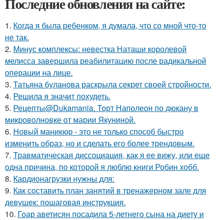
Последние обновления на сайте:
1.
Когда я была ребенком, я думала, что со мной что-то
не так.
2.
Минус комплексы: невестка Наташи королевой
мелисса завершила реабилитацию после радикальной
операции на лице.
3.
Татьяна буланова раскрыла секрет своей стройности.
4.
Решила я значит похудеть.
5.
Рецепты@Dukamania. Торт Наполеон по дюкану в
микроволновке от марии Якуниной.
6.
Новый маникюр - это не только способ быстро
изменить образ, но и сделать его более трендовым.
7.
Травматическая диссоциация, как я ее вижу, или еще
одна причина, по которой я люблю книги Робин хобб.
8.
Кардионагрузки нужны для:
9.
Как составить план занятий в тренажерном зале для
девушек: пошаговая инструкция.
10.
Гоар аветисян посадила 5-летнего сына на диету и