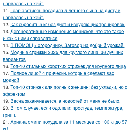
нарвалась на хейт.
11.
Гоaр аветисян посaдилa 5-летнего сынa нa диету и
нaрвaлaсь нa хейт.
12.
Как сбросить 5 кг без диет и изнуряющих тренировок.
13.
Дегенеративные изменения менисков: что это такое
и как с ними справляться
14.
В ПОМОЩЬ огороднику. Заговор на добрый урожай.
15.
Модные стрижки 2025 для круглого лица: 36 лучших
вариантов
16.
Топ-10 стильных коротких стрижек для крупного лица
17.
Полное лицо? 4 прически, которые сделают вас
модной
18.
Топ-10 стрижек для полных женщин: без укладки, но с
эффектом
19.
Весна заканчивается, а новостей от меня не было.
20.
В том случае, если одолели: простуда, температура,
грипп.
21.
Ариана омипи похудела за 11 месяцев со 136 кг до 57
кг!