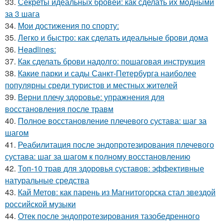
33.
Секреты идеальных бровей: как сделать их модными
за 3 шага
34.
Мои достижения по спорту:
35.
Легко и быстро: как сделать идеальные брови дома
36.
Headlines:
37.
Как сделать брови надолго: пошаговая инструкция
38.
Какие парки и сады Санкт-Петербурга наиболее
популярны среди туристов и местных жителей
39.
Верни плечу здоровье: упражнения для
восстановления после травм
40.
Полное восстановление плечевого сустава: шаг за
шагом
41.
Реабилитация после эндопротезирования плечевого
сустава: шаг за шагом к полному восстановлению
42.
Топ-10 трав для здоровья суставов: эффективные
натуральные средства
43.
Кай Метов: как парень из Магнитогорска стал звездой
российской музыки
44.
Отек после эндопротезирования тазобедренного