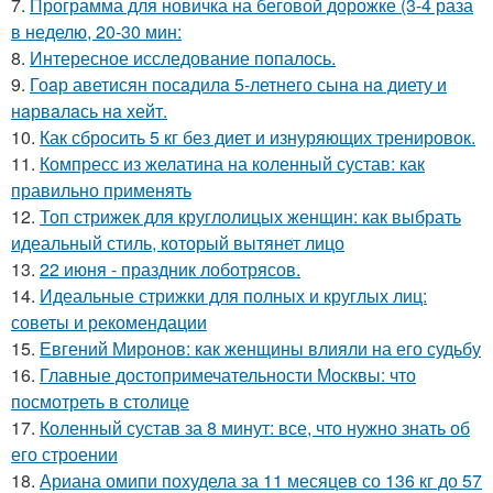
7.
Программа для новичка на беговой дорожке (3-4 раза
в неделю, 20-30 мин:
8.
Интересное исследование попалось.
9.
Гоaр аветисян посaдилa 5-летнего сынa нa диету и
нaрвaлaсь нa хейт.
10.
Как сбросить 5 кг без диет и изнуряющих тренировок.
11.
Компресс из желатина на коленный сустав: как
правильно применять
12.
Топ стрижек для круглолицых женщин: как выбрать
идеальный стиль, который вытянет лицо
13.
22 июня - праздник лоботрясов.
14.
Идеальные стрижки для полных и круглых лиц:
советы и рекомендации
15.
Евгений Миронов: как женщины влияли на его судьбу
16.
Главные достопримечательности Москвы: что
посмотреть в столице
17.
Коленный сустав за 8 минут: все, что нужно знать об
его строении
18.
Ариана омипи похудела за 11 месяцев со 136 кг до 57