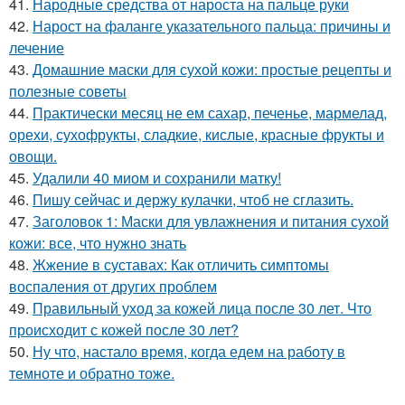
41.
Народные средства от нароста на пальце руки
42.
Нарост на фаланге указательного пальца: причины и
лечение
43.
Домашние маски для сухой кожи: простые рецепты и
полезные советы
44.
Практически месяц не ем сахар, печенье, мармелад,
орехи, сухофрукты, сладкие, кислые, красные фрукты и
овощи.
45.
Удалили 40 миом и сохранили матку!
46.
Пишу сейчас и держу кулачки, чтоб не сглазить.
47.
Заголовок 1: Маски для увлажнения и питания сухой
кожи: все, что нужно знать
48.
Жжение в суставах: Как отличить симптомы
воспаления от других проблем
49.
Правильный уход за кожей лица после 30 лет. Что
происходит с кожей после 30 лет?
50.
Ну что, настало время, когда едем на работу в
темноте и обратно тоже.