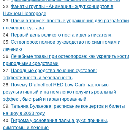
32.
Фанаты группы «Анимация» ждут концертов в
Нижнем Новгороде
33.
Плечи в тонусе: простые упражнения для разработки
плечевого сустава
34.
Первый день великого поста и день писателя.
35.
Остеопороз: полное руководство по симптомам и
лечению
36.
Лечебные травы при остеопорозе: как укрепить кости
природными средствами
37.
Народные средства лечения суставов:
эффективность и безопасность
38.
Почему Draineffect RED Low Carb настолько
результативный и на нем легко получить реальный
эффект, быстрый и гарантированный.
39.
Татьяна Буланова: расписание концертов и билеты
на шоу в 2023 году
40.
Гигрома у основания пальца руки: причины,
симптомы и лечение