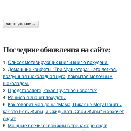
читать дальше →
Последние обновления на сайте:
1.
Список мотивирующих книг и книг о похудени.
2.
Домашние конфеты "Три Мушкетера" - это легкая,
воздушная шоколадная нуга, покрытая молочным
шоколадом.
3.
Представляете, какая грустная новость?
4.
Решила я значит похудеть.
5.
Как говорит моя дочь: "Мама, Никак не Могу Понять,
как это Есть Жиры, и Скидывать Свои Жиры" и хохочет
сидит!
6.
Мощные плечи: освой жим в тренажере сидя!