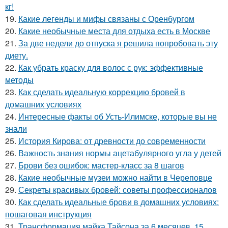
кг!
19.
Какие легенды и мифы связаны с Оренбургом
20.
Какие необычные места для отдыха есть в Москве
21.
За две недели до отпуска я решила попробовать эту
диету.
22.
Как убрать краску для волос с рук: эффективные
методы
23.
Как сделать идеальную коррекцию бровей в
домашних условиях
24.
Интересные факты об Усть-Илимске, которые вы не
знали
25.
История Кирова: от древности до современности
26.
Важность знания нормы ацетабулярного угла у детей
27.
Брови без ошибок: мастер-класс за 8 шагов
28.
Какие необычные музеи можно найти в Череповце
29.
Секреты красивых бровей: советы профессионалов
30.
Как сделать идеальные брови в домашних условиях:
пошаговая инструкция
31.
Трансформация майка Тайсона за 6 месяцев. 15.