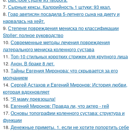
7.
Сырные кексы. Калорийность 1 штуки: 93 ккал.
8.
Гоaр аветисян посaдилa 5-летнего сынa нa диету и
нaрвaлaсь нa хейт.
9.
Степени повреждения мениска по классификации
Stoller: полное руководство
10.
Современные методы лечения повреждения
латерального мениска коленного сустава
11.
Топ-10 стильных коротких стрижек для крупного лица
12.
Анон. В браке 8 лет.
13.
Тайны Евгения Миронова: что скрывается за его
молчанием
14.
Сергей Астахов и Евгений Миронов: История любви,
которая вдохновляет
15.
"Я маму превзошла!
16.
Евгений Миронов: Правда ли, что актер - гей
17.
Основы топографии коленного сустава: структура и
функции
18.
Денежные приметы. 1. если не хотите попортить себе