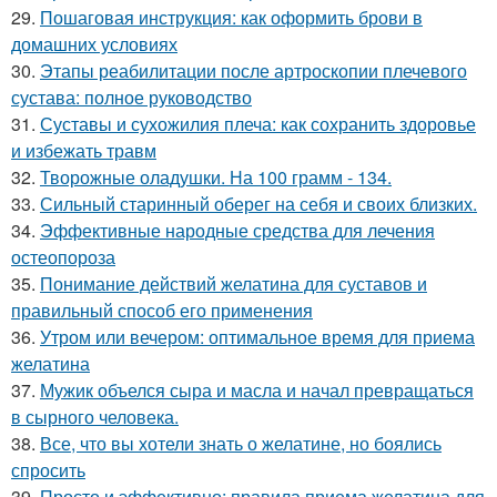
29.
Пошаговая инструкция: как оформить брови в
домашних условиях
30.
Этапы реабилитации после артроскопии плечевого
сустава: полное руководство
31.
Суставы и сухожилия плеча: как сохранить здоровье
и избежать травм
32.
Творожные оладушки. На 100 грамм - 134.
33.
Сильный старинный оберег на себя и своих близких.
34.
Эффективные народные средства для лечения
остеопороза
35.
Понимание действий желатина для суставов и
правильный способ его применения
36.
Утром или вечером: оптимальное время для приема
желатина
37.
Мужик объелся сыра и масла и начал превращаться
в сырного человека.
38.
Все, что вы хотели знать о желатине, но боялись
спросить
39.
Просто и эффективно: правила приема желатина для