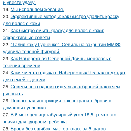
и увести удачу.
19.
Мы исполняем желания.
20.
Эффективные методы: как быстро удалить краску
для волос с кожи
21.
Как быстро смыть краску для волос с кожи:
эффективные советы
22.
"Талия как у Гурченко": Севиль на закрытии ММКФ
удивила точеной фигурой.
23.
Как Набережная Северной Двины менялась с
течения времени
24.
Какие места отдыха в Набережных Челнах подходят
для семей с детьми
25.
Советы по созданию идеальных бровей: как и чем
рисовать
26.
Пошаговая инструкция: как покрасить брови в
домашних условиях
27.
В 6 месяцев ацетабулярный угол 18,5 гр: что это
значит для здоровья ребенка
28.
Брови без ошибок: мастер-класс за 8 шагов