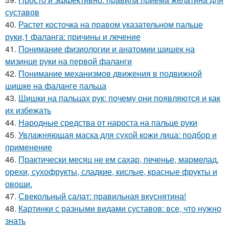
суставов
40.
Растет косточка на правом указательном пальце
руки,1 фаланга: причины и лечение
41.
Понимание физиологии и анатомии шишек на
мизинце руки на первой фаланги
42.
Понимание механизмов движения в подвижной
шишке на фаланге пальца
43.
Шишки на пальцах рук: почему они появляются и как
их избежать
44.
Народные средства от нароста на пальце руки
45.
Увлажняющая маска для сухой кожи лица: подбор и
применение
46.
Практически месяц не ем сахар, печенье, мармелад,
орехи, сухофрукты, сладкие, кислые, красные фрукты и
овощи.
47.
Свекольный салат: правильная вкуснятина!
48.
Картинки с разными видами суставов: все, что нужно
знать