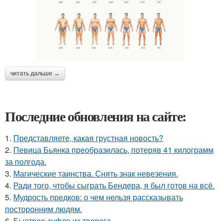
читать дальше →
Последние обновления на сайте:
1.
Представляете, какая грустная новость?
2.
Певица Бьянка преобразилась, потеряв 41 килограмм
за полгода.
3.
Магические таинства. Снять знак невезения.
4.
Ради того, чтобы сыграть Бендера, я был готов на всё.
5.
Мудрость предков: о чем нельзя рассказывать
посторонним людям.
6.
Быстрое суфле из творога.