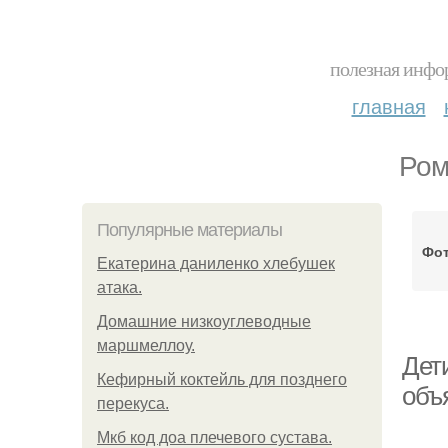
полезная инфор
главная
Ром
Популярные материалы
Фот
Екатерина даниленко хлебушек
атака.
Домашние низкоуглеводные
маршмеллоу.
Дети
Кефирный коктейль для позднего
объ
перекуса.
Мкб код доа плечевого сустава.