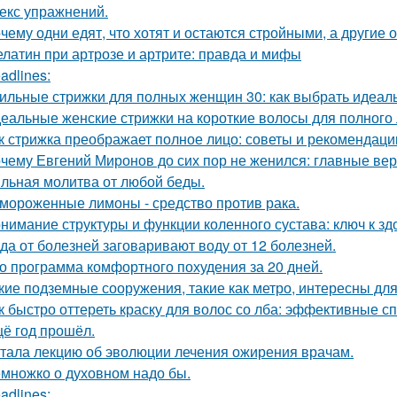
екс упражнений.
чему одни едят, что хотят и остаются стройными, а другие 
латин при артрозе и артрите: правда и мифы
adlines:
ильные стрижки для полных женщин 30: как выбрать идеал
еальные женские стрижки на короткие волосы для полного 
к стрижка преображает полное лицо: советы и рекомендаци
чему Евгений Миронов до сих пор не женился: главные ве
льная молитва от любой беды.
мороженные лимоны - средство против рака.
нимание структуры и функции коленного сустава: ключ к з
да от болезней заговаривают воду от 12 болезней.
о программа комфортного похудения за 20 дней.
кие подземные сооружения, такие как метро, интересны для
к быстро оттереть краску для волос со лба: эффективные с
ё год прошёл.
тала лекцию об эволюции лечения ожирения врачам.
множко о духовном надо бы.
adlines: