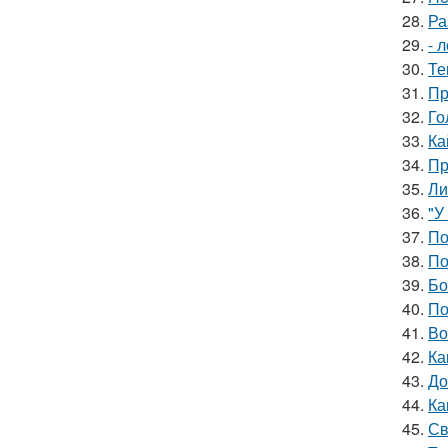
28.
Ра
29.
- 
30.
Те
31.
Пр
32.
Го
33.
Ка
34.
Пр
35.
Ли
36.
"У
37.
По
38.
По
39.
Бо
40.
По
41.
Во
42.
Ка
43.
До
44.
Ка
45.
Св