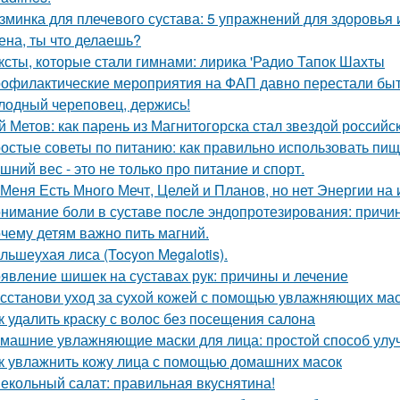
зминка для плечевого сустава: 5 упражнений для здоровья 
лена, ты что делаешь?
ксты, которые стали гимнами: лирика 'Радио Тапок Шахты
офилактические мероприятия на ФАП давно перестали быт
лодный череповец, держись!
й Метов: как парень из Магнитогорска стал звездой российс
остые советы по питанию: как правильно использовать пи
шний вес - это не только про питание и спорт.
 Меня Есть Много Мечт, Целей и Планов, но нет Энергии на 
нимание боли в суставе после эндопротезирования: причи
чему детям важно пить магний.
льшеухая лиса (Tocyon Megalotis).
явление шишек на суставах рук: причины и лечение
сстанови уход за сухой кожей с помощью увлажняющих ма
к удалить краску с волос без посещения салона
машние увлажняющие маски для лица: простой способ улу
к увлажнить кожу лица с помощью домашних масок
екольный салат: правильная вкуснятина!