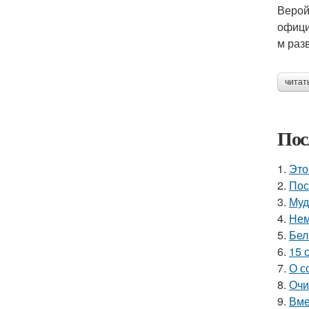
Верой
офици
м разв
читат
Пос
1.
Это
2.
Пос
3.
Муд
4.
Нем
5.
Бел
6.
15 
7.
О с
8.
Очи
9.
Вме