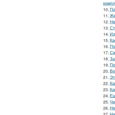
компл
10.
По
11.
Же
12.
He
13.
Ст
14.
Ид
15.
Ка
16.
По
17.
Си
18.
За
19.
По
20.
Во
21.
Эт
22.
Ка
23.
Ка
24.
Ещ
25.
Чи
26.
Не
27.
He