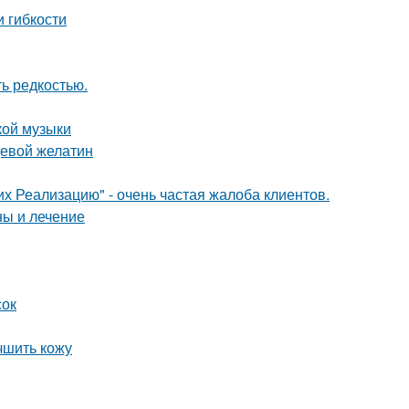
и гибкости
ь редкостью.
кой музыки
щевой желатин
их Реализацию" - очень частая жалоба клиентов.
ны и лечение
сок
чшить кожу