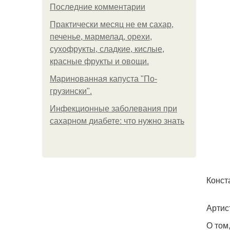
Последние комментарии
Практически месяц не ем сахар,
печенье, мармелад, орехи,
сухофрукты, сладкие, кислые,
красные фрукты и овощи.
Маринованная капуста "По-
грузински".
Инфекционные заболевания при
сахарном диабете: что нужно знать
Конст
Артис
О том