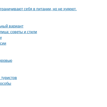
ограничивают себя в питании, но не худеют.
ьный вариант
лица: советы и стили
и
рсии
доровью
 туристов
пособы