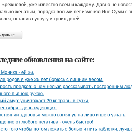
 Брежневой, уже известно всем и каждому. Давно не новост
ально женатым, порядка восьми лет изменял Яне Сумм с эк
елся, оставив супругу и троих детей.
ь дальше →
ледние обновления на сайте:
 Моника - ей 26.
ле родов я уже 25 лет борюсь с лишним весом.
рость предков: о чем нельзя рассказывать посторонним лю
ного пьяною рукою.
ый амур: уничтожает 20 кг травы в сутки.
сентября - день худеющих.
остоянии здоровья можно взглянув на лицо и шею узнать.
щение от любого негатива - очень быстро!
сто того чтобы потом лежать с болью и пить таблетки, лучш