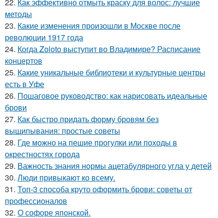
22.
Как эффективно отмыть краску для волос: лучшие
методы
23.
Какие изменения произошли в Москве после
революции 1917 года
24.
Когда Zoloto выступит во Владимире? Расписание
концертов
25.
Какие уникальные библиотеки и культурные центры
есть в Уфе
26.
Пошаговое руководство: как нарисовать идеальные
брови
27.
Как быстро придать форму бровям без
выщипывания: простые советы
28.
Где можно на пешие прогулки или походы в
окрестностях города
29.
Важность знания нормы ацетабулярного угла у детей
30.
Люди привыкают ко всему.
31.
Топ-3 способа круто оформить брови: советы от
профессионалов
32.
О софоре японской.