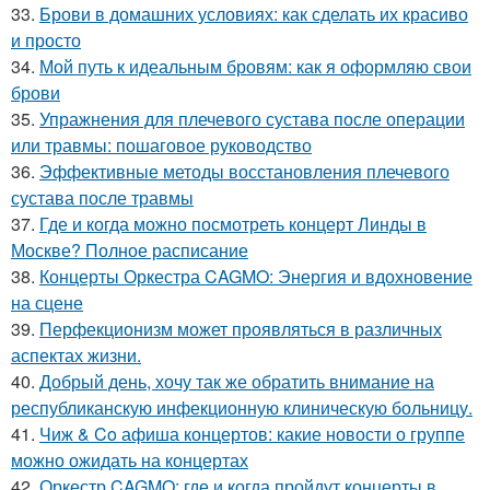
33.
Брови в домашних условиях: как сделать их красиво
и просто
34.
Мой путь к идеальным бровям: как я оформляю свои
брови
35.
Упражнения для плечевого сустава после операции
или травмы: пошаговое руководство
36.
Эффективные методы восстановления плечевого
сустава после травмы
37.
Где и когда можно посмотреть концерт Линды в
Москве? Полное расписание
38.
Концерты Оркестра CAGMO: Энергия и вдохновение
на сцене
39.
Перфекционизм может проявляться в различных
аспектах жизни.
40.
Добрый день, хочу так же обратить внимание на
республиканскую инфекционную клиническую больницу.
41.
Чиж & Co афиша концертов: какие новости о группе
можно ожидать на концертах
42.
Оркестр CAGMO: где и когда пройдут концерты в