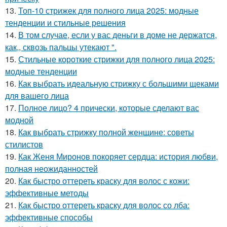
13.
Топ-10 стрижек для полного лица 2025: модные
тенденции и стильные решения
14.
В том случае, если у вас деньги в доме не держатся,
как,, сквозь пальцы утекают ".
15.
Стильные короткие стрижки для полного лица 2025:
модные тенденции
16.
Как выбрать идеальную стрижку с большими щеками
для вашего лица
17.
Полное лицо? 4 прически, которые сделают вас
модной
18.
Как выбрать стрижку полной женщине: советы
стилистов
19.
Как Женя Миронов покоряет сердца: история любви,
полная неожиданностей
20.
Как быстро оттереть краску для волос с кожи:
эффективные методы
21.
Как быстро оттереть краску для волос со лба:
эффективные способы