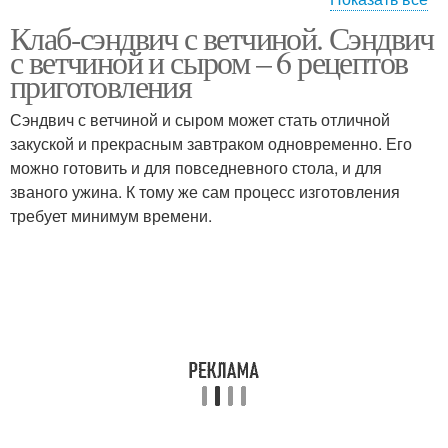
Клаб-сэндвич с ветчиной. Сэндвич
Сэндвич с тунцом
Сэндвич с курицей
с ветчиной и сыром – 6 рецептов
приготовления
Сэндвич с ветчиной и сыром может стать отличной
закуской и прекрасным завтраком одновременно. Его
Сэндвич с бананами
Горячий сэндвич
можно готовить и для повседневного стола, и для
званого ужина. К тому же сам процесс изготовления
требует минимум времени.