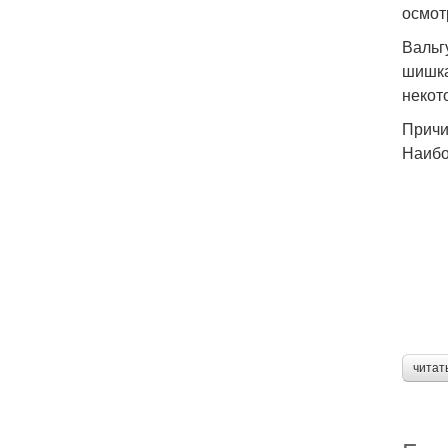
осмот
Вальг
шишка
некот
Причи
Наибо
читат