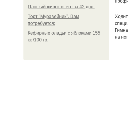
профи
Плоский живот всего за 42 дня.
Ходит
Торт "Муравейник". Вам
специ
потребуется:
Гимна
Кефирные оладьи с яблоками 155
на но
кк /100 гр.