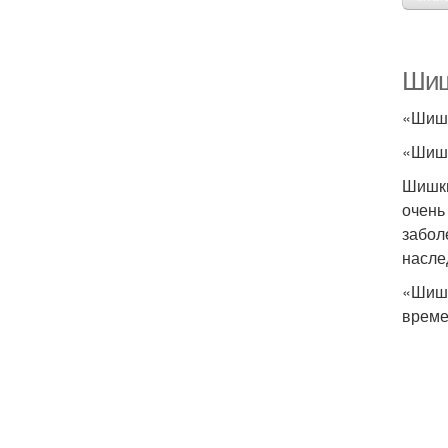
Шиш
«Шишк
«Шишк
Шишки
очень
забол
насле
«Шишк
време