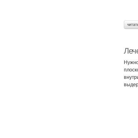
читат
Лече
Нужно
плоск
внутр
выдер