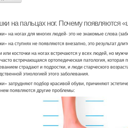
ки на пальцах ног. Почему появляются «
и» на ногах для многих людей- это не знакомые слова (заб
и» на ступнях не появляются внезапно, это результат длит
 или косточки на ногах встречаются у всех людей, но мужч
 часто встречающаяся ортопедическая патология, которая 
еванием страдают и подростки, и люди старческого возрас
дственной этиологией этого заболевания.
и» затрудняют подбор красивой обуви, причиняют эстетичес
нем появляются другие проблемы: