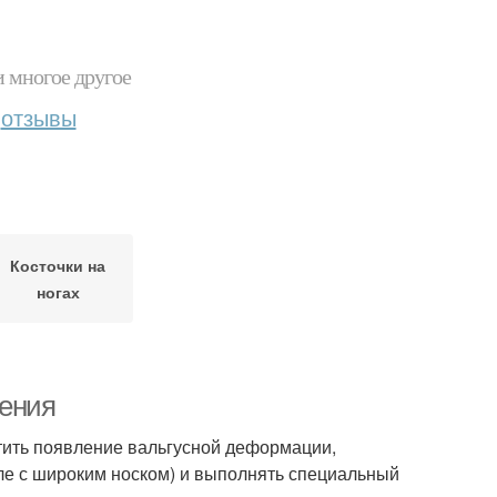
и многое другое
отзывы
Косточки на
ногах
нения
тить появление вальгусной деформации,
але с широким носком) и выполнять специальный