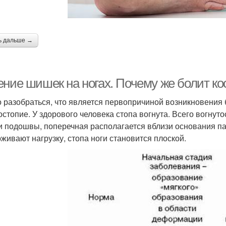
ь дальше →
ние шишек на ногах. Почему же болит кос
 разобраться, что является первопричиной возникновения б
остопие. У здорового человека стопа вогнута. Всего вогнут
и подошвы, поперечная располагается вблизи основания пал
живают нагрузку, стопа ноги становится плоской.