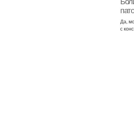
Бол
пат
Да, м
с кон