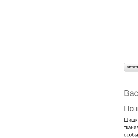
читат
Вас
Пон
Шишки
ткане
особы