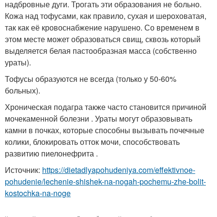
надбровные дуги. Трогать эти образования не больно.
Кожа над тофусами, как правило, сухая и шероховатая,
так как её кровоснабжение нарушено. Со временем в
этом месте может образоваться свищ, сквозь который
выделяется белая пастообразная масса (собственно
ураты).
Тофусы образуются не всегда (только у 50-60%
больных).
Хроническая подагра также часто становится причиной
мочекаменной болезни . Ураты могут образовывать
камни в почках, которые способны вызывать почечные
колики, блокировать отток мочи, способствовать
развитию пиелонефрита .
Источник:
https://dietadlyapohudeniya.com/effektivnoe-
pohudenie/lechenie-shishek-na-nogah-pochemu-zhe-bolit-
kostochka-na-noge