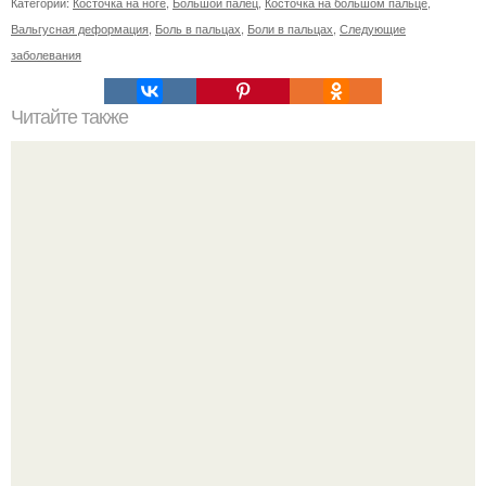
Категории:
Косточка на ноге
,
Большой палец
,
Косточка на большом пальце
,
Вальгусная деформация
,
Боль в пальцах
,
Боли в пальцах
,
Следующие
заболевания
Читайте также
Препараты для восстановления хрящей. Польза
препаратов и их виды