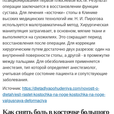
позиционирования первой плюсневой кости. Результат
операции заключается в восстановлении функции
сустава. Для лечения «косточки» стопы в Клинике
высоких медицинских технологий им. Н. И. Пирогова
используется малотравматичный метод. Хирургическая
манипуляция затрагивает, в основном, мягкие ткани и
выполняется на сухожилиях. Это сокращает период
восстановления после операции. Для коррекции
хирургическим путем достаточно двух разрезов: один на
внутренней поверхности стопы, а другой - в промежутке
между пальцами. Для обезболивания применяется
анестезия, тип которой определяет анестезиолог,
учитывая общее состояние пациента и сопутствующие
заболевания.
Источник:
https://dietadlyapohudeniya.com/novosti-o-
dietah/esli-rastet-kostochka-na-noge-kostochka-na-noge-
valgusnaya-deformaciya
Как снять боль в косточке большого