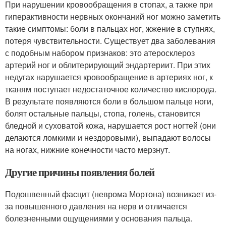
При нарушении кровообращения в стопах, а также при
гиперактивности нервных окончаний ног можно заметить
такие симптомы: боли в пальцах ног, жжение в ступнях,
потеря чувствительности. Существует два заболевания
с подобным набором признаков: это атеросклероз
артерий ног и облитерирующий эндартериит. При этих
недугах нарушается кровообращение в артериях ног, к
тканям поступает недостаточное количество кислорода.
В результате появляются боли в большом пальце ноги,
болят остальные пальцы, стопа, голень, становится
бледной и суховатой кожа, нарушается рост ногтей (они
делаются ломкими и нездоровыми), выпадают волосы
на ногах, нижние конечности часто мерзнут.
Другие причины появления болей
Подошвенный фасцит (неврома Мортона) возникает из-
за повышенного давления на нерв и отличается
болезненными ощущениями у основания пальца.