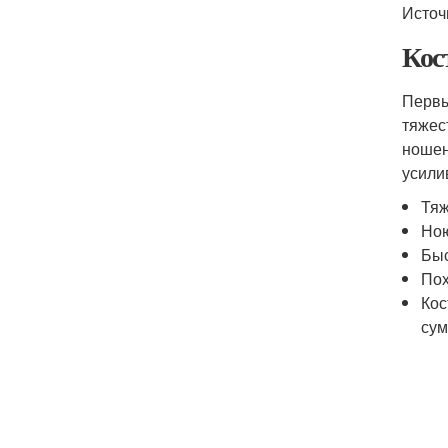
Источ
Кос
Первы
тяжес
ношен
усили
Тяж
Ною
Быс
Пох
Кос
сум