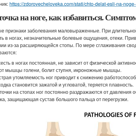
ник:
https://zdorovecheloveka.com/stati/chto-delat-esli-na-noge
точка на ноге, как избавиться. Симпт
е признаки заболевания маловыраженные. При длительной
ть в ногах, незначительные болевые ощущения, отеки. При
ии из-за расширяющейся стопы. По мере сглаживания свод
ваются:
есть в ногах постоянная, не зависит от физической активно
т мышцы голени, болит ступня, икроножные мышцы.
трая утомляемость ног приводит к снижению работоспособн
одка становится зажатой и угловатой, теряется плавность.
точки на стопах ног постоянно раздражаются от давления о
ка, защищающая сустав большого пальца от перегрузки.