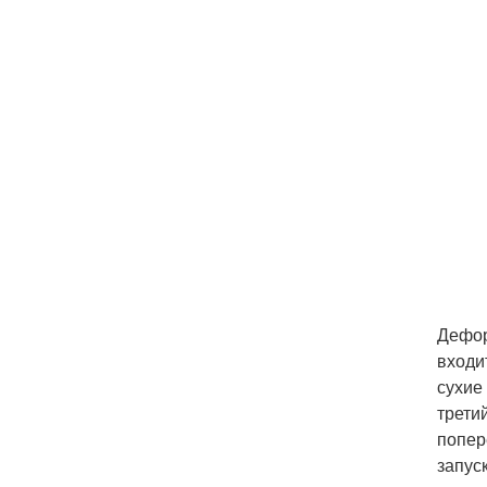
Дефор
входи
сухие
трети
попер
запус