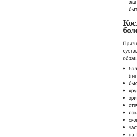
зав
быт
Кос
бол
Призн
суста
обращ
бол
(ги
быс
хру
эри
оте
лок
ско
час
на 