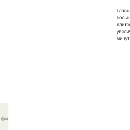
Главн
больн
длите
увели
минут
⇦