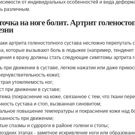
исимости от индивидуальных особенностей и вида деформа
ь различным.
точка на ноге болит. Артрит голеносто
езни
аки артрита голеностопного сустава несложно перепутать 
ва, которые вызывают боль в лодыжке (например, тендинит
ения к врачу должны стать следующие симптомы артрита г
ь при движении в суставе, легком нажатии или даже прико
перчувствительность кожи);
трая утомляемость ног;
ст при движении в суставе;
тема (покраснение на коже, связанное с тем, что ткани пер
чность сустава и стоп, вызванная синовитом;
альное повышение температуры и покраснение кожи над б
ванность при движении;
тые спазмы и судороги в районе голени и стопы;
поздних этапах - заметное искривление ноги или образован