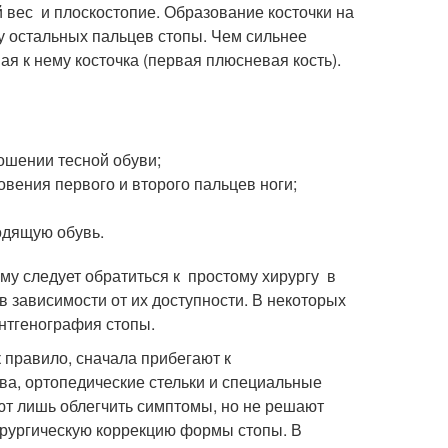
вес и плоскостопие. Образование косточки на
у остальных пальцев стопы. Чем сильнее
я к нему косточка (первая плюсневая кость).
ношении тесной обуви;
овения первого и второго пальцев ноги;
одящую обувь.
ому следует обратиться к простому хирургу в
в зависимости от их доступности. В некоторых
ентгенография стопы.
к правило, сначала прибегают к
а, ортопедические стельки и специальные
ют лишь облегчить симптомы, но не решают
ирургическую коррекцию формы стопы. В