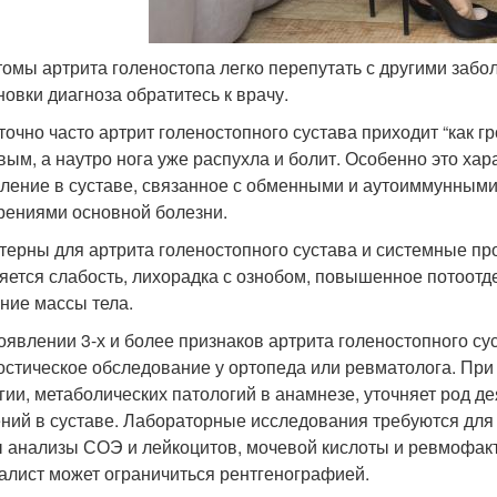
омы артрита голеностопа легко перепутать с другими забо
новки диагноза обратитесь к врачу.
точно часто артрит голеностопного сустава приходит “как гр
вым, а наутро нога уже распухла и болит. Особенно это х
ление в суставе, связанное с обменными и аутоиммунными
рениями основной болезни.
терны для артрита голеностопного сустава и системные пр
яется слабость, лихорадка с ознобом, повышенное потоотде
ние массы тела.
оявлении 3-х и более признаков артрита голеностопного су
остическое обследование у ортопеда или ревматолога. При
гии, метаболических патологий в анамнезе, уточняет род д
ний в суставе. Лабораторные исследования требуются для 
 анализы СОЭ и лейкоцитов, мочевой кислоты и ревмофакт
алист может ограничиться рентгенографией.