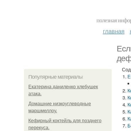
полезная инфор
главная
Есл
деф
Сод
Е
Популярные материалы
Екатерина даниленко хлебушек
К
атака.
К
Домашние низкоуглеводные
К
маршмеллоу.
К
К
Кефирный коктейль для позднего
Б
перекуса.