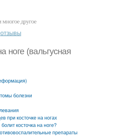
и многое другое
отзывы
на ноге (вальгусная
 деформация)
мптомы болезни
олевания
ев при косточке на ногах
 болит косточка на ноге?
противовоспалительные препараты