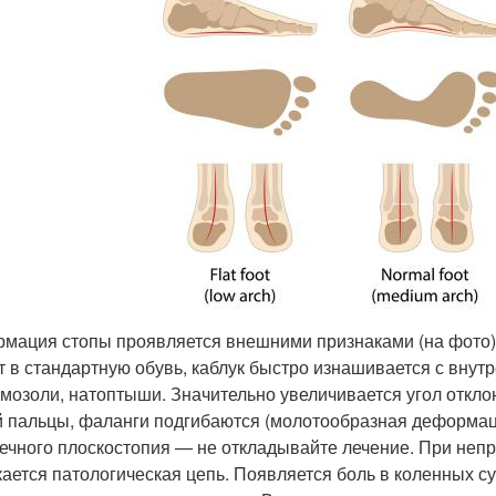
мация стопы проявляется внешними признаками (на фото).
т в стандартную обувь, каблук быстро изнашивается с внут
 мозоли, натоптыши. Значительно увеличивается угол откл
й пальцы, фаланги подгибаются (молотообразная деформац
ечного плоскостопия — не откладывайте лечение. При неп
кается патологическая цепь. Появляется боль в коленных су