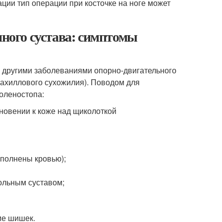
ции тип операции при косточке на ноге может
пного сустава: симптомы
с другими заболеваниями опорно-двигательного
 ахиллового сухожилия). Поводом для
оленостопа:
сновении к коже над щиколоткой
еполнены кровью);
ольным суставом;
ие шишек.