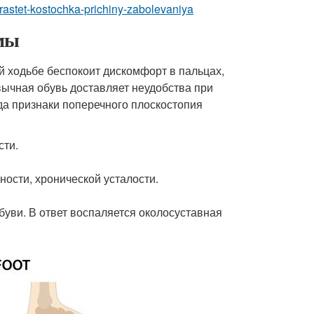
-rastet-kostochka-prichiny-zabolevaniya
омы
 ходьбе беспокоит дискомфорт в пальцах,
вычная обувь доставляет неудобства при
а признаки поперечного плоскостопия
сти.
ости, хронической усталости.
буви. В ответ воспаляется околосуставная