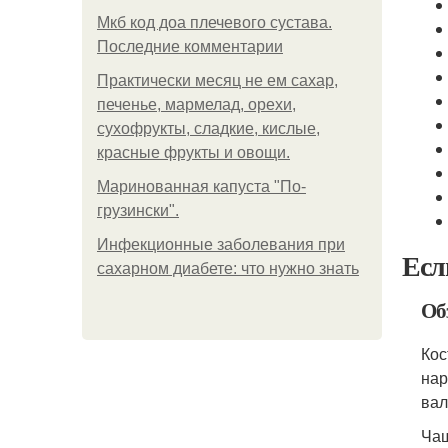
Мкб код доа плечевого сустава.
Последние комментарии
Практически месяц не ем сахар,
печенье, мармелад, орехи,
сухофрукты, сладкие, кислые,
красные фрукты и овощи.
Маринованная капуста "По-
грузински".
Инфекционные заболевания при
Есл
сахарном диабете: что нужно знать
Об
Кос
нар
вал
Чащ