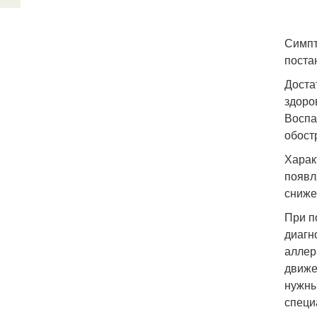
Симпт
поста
Доста
здоро
Воспа
обост
Харак
появл
сниже
При п
диагн
аллер
движе
нужны
специ