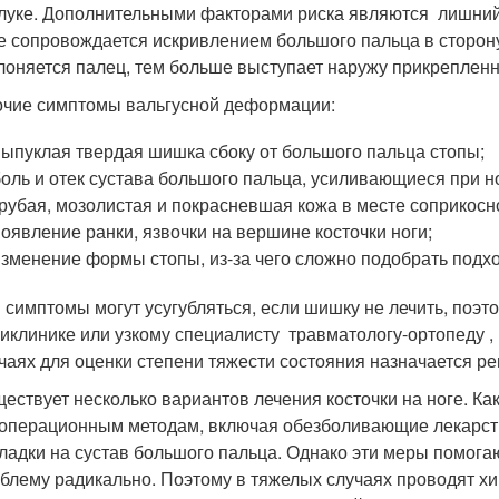
луке. Дополнительными факторами риска являются лишний 
е сопровождается искривлением большого пальца в сторон
лоняется палец, тем больше выступает наружу прикрепленна
чие симптомы вальгусной деформации:
выпуклая твердая шишка сбоку от большого пальца стопы;
боль и отек сустава большого пальца, усиливающиеся при 
грубая, мозолистая и покрасневшая кожа в месте соприкосн
появление ранки, язвочки на вершине косточки ноги;
изменение формы стопы, из-за чего сложно подобрать подх
 симптомы могут усугубляться, если шишку не лечить, поэт
иклинике или узкому специалисту травматологу-ортопеду , 
чаях для оценки степени тяжести состояния назначается р
ествует несколько вариантов лечения косточки на ноге. Ка
операционным методам, включая обезболивающие лекарств
ладки на сустав большого пальца. Однако эти меры помога
блему радикально. Поэтому в тяжелых случаях проводят х