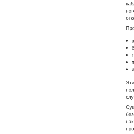
каб
ног
отк
Про
Эти
пол
слу
Сущ
без
нак
про