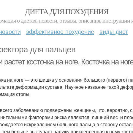
ДИЕТА ДЛЯ ПОХУДЕНИЯ
мация о диетах, новости, отзывы, описания, инструкции 
новости
эффективное похудение
виды диет
ректора для пальцев
 растет косточка на ноге. Косточка на но
чка на ноге — это шишка у основания большого (первого) п
ультате деформации сустава. Научное название такой дефо
мация стопы.
всего заболеванию подвержены женщины, что, вероятно, с
нительными факторами риска являются лишний вес и плоск
вождается искривлением большого пальца в сторону остал
, тем больше выступает наружу прикрепленная к нему косто