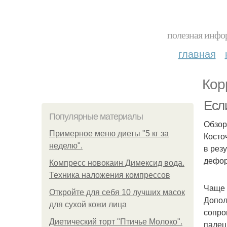
полезная инфор
главная
Кор
Если
Популярные материалы
Обзор
Примерное меню диеты "5 кг за
Косто
неделю".
в рез
дефор
Компресс новокаин Димексид вода.
Техника наложения компрессов
Чаще 
Откройте для себя 10 лучших масок
Допол
для сухой кожи лица
сопро
Диетический торт "Птичье Молоко".
палец