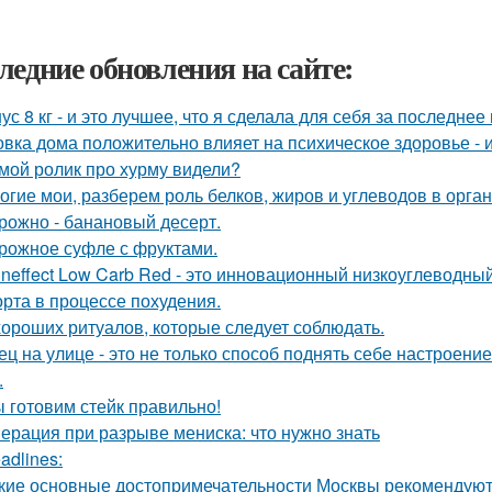
ледние обновления на сайте:
ус 8 кг - и это лучшее, что я сделала для себя за последнее
овка дома положительно влияет на психическое здоровье - 
мой ролик про хурму видели?
огие мои, разберем роль белков, жиров и углеводов в орга
рожно - банановый десерт.
рожное суфле с фруктами.
ineffect Low Carb Red - это инновационный низкоуглеводны
рта в процессе похудения.
хороших ритуалов, которые следует соблюдать.
ец на улице - это не только способ поднять себе настроени
.
 готовим стейк правильно!
ерация при разрыве мениска: что нужно знать
adlines:
кие основные достопримечательности Москвы рекомендуют 