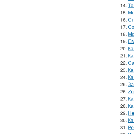
14.
То
15.
Мо
16.
Ст
17.
Со
18.
Мо
19.
Ев
20.
Ка
21.
Ка
22.
Са
23.
Ка
24.
Ка
25.
За
26.
Zo
27.
Ка
28.
Ка
29.
He
30.
Ка
31.
Ре