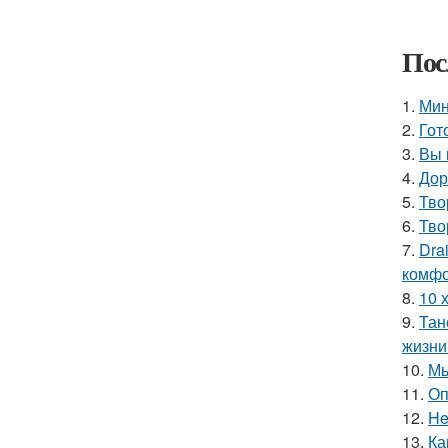
Пос
1.
Мин
2.
Гот
3.
Вы 
4.
Дор
5.
Тво
6.
Тво
7.
Dra
комфо
8.
10 
9.
Тан
жизни
10.
Мы
11.
Оп
12.
He
13.
Ка