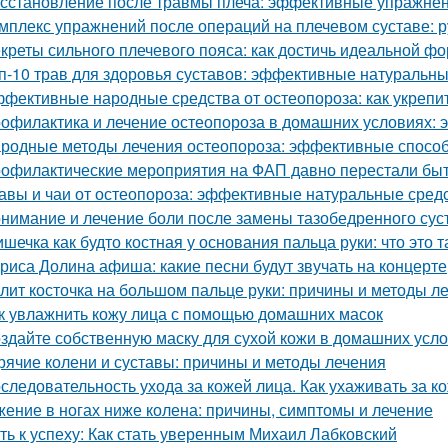
сстановление после травмы плеча: эффективные упражнен
мплекс упражнений после операций на плечевом суставе: 
креты сильного плечевого пояса: как достичь идеальной ф
п-10 трав для здоровья суставов: эффективные натуральны
фективные народные средства от остеопороза: как укрепит
офилактика и лечение остеопороза в домашних условиях:
родные методы лечения остеопороза: эффективные способ
офилактические мероприятия на ФАП давно перестали быт
авы и чаи от остеопороза: эффективные натуральные средс
нимание и лечение боли после замены тазобедренного сус
шечка как будто костная у основания пальца руки: что это т
риса Долина афиша: какие песни будут звучать на концерте
лит косточка на большом пальце руки: причины и методы л
к увлажнить кожу лица с помощью домашних масок
здайте собственную маску для сухой кожи в домашних усл
рячие колени и суставы: причины и методы лечения
следовательность ухода за кожей лица. Как ухаживать за ко
ение в ногах ниже колена: причины, симптомы и лечение
ть к успеху: Как стать уверенным Михаил Лабковский