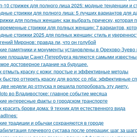
п-10 стрижек для полного лица 2025: модные тенденции и 
дные стрижки для полного лица: 5 лучших вариантов для д
рижки для полных женщин: как выбрать прическу, которая 
временные стрижки для полных женщин: 7 вариантов, кото
дные стрижки 2025 для полных женщин: стиль и увереннос
гений Миронов: правда ли, что он голубой
кие памятники и монументы установлены в Орехово-Зуево 
кие площади Санкт-Петербурга являются самыми известн
мое достоверное гадание на будущее.
к отмыть краску с кожи: простые и эффективные методы
к быстро оттереть краску для волос со лба: эффективные с
 две недели до отпуска я решила попробовать эту диету.
loto во Владивостоке: главное событие месяца
кие интересные факты о городском транспорте
к красить брови дома: 9 техник для естественного вида
adlines:
кие традиции и обычаи сохраняются в городе
абилитация плечевого сустава после операции: шаг за шаг