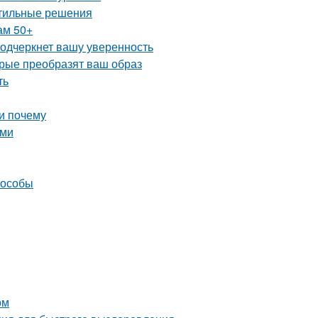
стильные решения
ам 50+
подчеркнет вашу уверенность
рые преобразят ваш образ
ть
и почему
ыми
пособы
ом