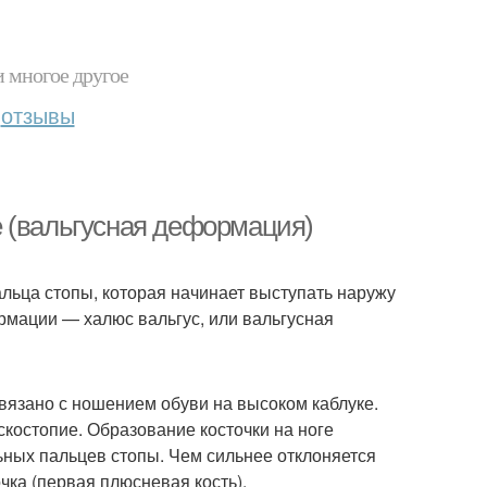
и многое другое
отзывы
ге (вальгусная деформация)
альца стопы, которая начинает выступать наружу
рмации — халюс вальгус, или вальгусная
вязано с ношением обуви на высоком каблуке.
остопие. Образование косточки на ноге
ьных пальцев стопы. Чем сильнее отклоняется
чка (первая плюсневая кость).