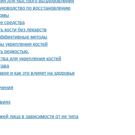
ия для быстрого выздоровления
руководство по восстановлению
ормы
е средства
ь кости без лекарств
 эффективные методы
ы укрепления костей
ь редкостью.
тва для укрепления костей
тава
акое и как это влияет на здоровье
ечения
овиях
жей лица в зависимости от ее типа