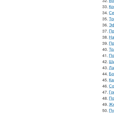
32.
Во
33.
Ко
34.
Се
35.
То
36.
Эф
37.
Пр
38.
На
39.
Пр
40.
Тр
41.
По
42.
Ши
43.
Ла
44.
Бо
45.
Ка
46.
Со
47.
Го
48.
По
49.
Жж
50.
Пу