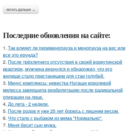
читать дальше →
Последние обновления на сайте:
1.
Так влияет ли перименопауза и менопауза на вес или
все это ерунда?
2.
После трёхлетнего отсутствия в своей воркутинской
квартире, мужчина вернулся и обнаружил, что его
жилище стало пристанищем для стаи голубей.
3.
Минус комплексы: невестка Наташи королевой
мелисса завершила реабилитацию после радикальной
операции на лице.
4.
До лета - 2 недели.
5.
После родов я уже 25 лет борюсь с лишним весом.
6.
Что стало с рыбаком из мема "Нормально".
7.
Меня бесит сын мужа.