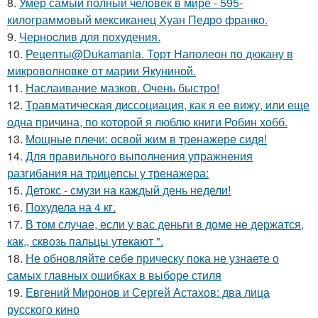
8.
Умер самый полный человек в мире - 595-
килограммовый мексиканец Хуан Педро франко.
9.
Чеpноcлив для похудения.
10.
Рецепты@Dukamania. Торт Наполеон по дюкану в
микроволновке от марии Якуниной.
11.
Наслаивание мазков. Очень быстро!
12.
Травматическая диссоциация, как я ее вижу, или еще
одна причина, по которой я люблю книги Робин хобб.
13.
Мощные плечи: освой жим в тренажере сидя!
14.
Для правильного выполнения упражнения
разгибания на трицепсы у тренажера:
15.
Детокс - смузи на каждый день недели!
16.
Похудела на 4 кг.
17.
В том случае, если у вас деньги в доме не держатся,
как,, сквозь пальцы утекают ".
18.
Не обновляйте себе прическу пока не узнаете о
самых главных ошибках в выборе стиля
19.
Евгений Миронов и Сергей Астахов: два лица
русского кино