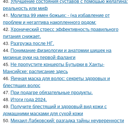
40.
Улучшение состояния суставов с помощью желатина:
реальность или миф
41.
Молитва 99 имен божьих: - (на избавление от
проблем и негаптива накопленного родом:
42.
Хронический стресс эффективность правильного
питания снижает.
43.
Разгрузка после НГ.
44.
Понимание физиологии и анатомии шишек на
мизинце руки на первой фаланги
45.
Не пропустите концерты Бутырки в Ханты-
Мансийске: расписание здесь
46.
Яичная маска для волос: секреты здоровых и
блестящих волос
47.
При подагре обязательные продукты.
48.
Итоги года 2024.
49.
Получите блестящий и здоровый вид кожи с
домашними масками для сухой кожи
50.
Михаил Лабковский: разгадка тайны неуверенности