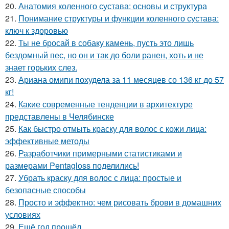
20.
Анатомия коленного сустава: основы и структура
21.
Понимание структуры и функции коленного сустава:
ключ к здоровью
22.
Ты не бросай в собаку камень, пусть это лишь
бездомный пес, но он и так до боли ранен, хоть и не
знает горьких слез.
23.
Ариана омипи похудела за 11 месяцев со 136 кг до 57
кг!
24.
Какие современные тенденции в архитектуре
представлены в Челябинске
25.
Как быстро отмыть краску для волос с кожи лица:
эффективные методы
26.
Разработчики примерными статистиками и
размерами Pentagloss поделились!
27.
Убрать краску для волос с лица: простые и
безопасные способы
28.
Просто и эффектно: чем рисовать брови в домашних
условиях
29.
Ещё год прошёл.