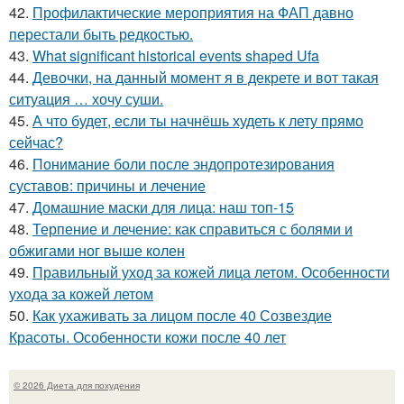
42.
Профилактические мероприятия на ФАП давно
перестали быть редкостью.
43.
What significant historical events shaped Ufa
44.
Девочки, на данный момент я в декрете и вот такая
ситуация … хочу суши.
45.
А что будет, если ты начнёшь худеть к лету прямо
сейчас?
46.
Понимание боли после эндопротезирования
суставов: причины и лечение
47.
Домашние маски для лица: наш топ-15
48.
Терпение и лечение: как справиться с болями и
обжигами ног выше колен
49.
Правильный уход за кожей лица летом. Особенности
ухода за кожей летом
50.
Как ухаживать за лицом после 40 Созвездие
Красоты. Особенности кожи после 40 лет
© 2026 Диета для похудения