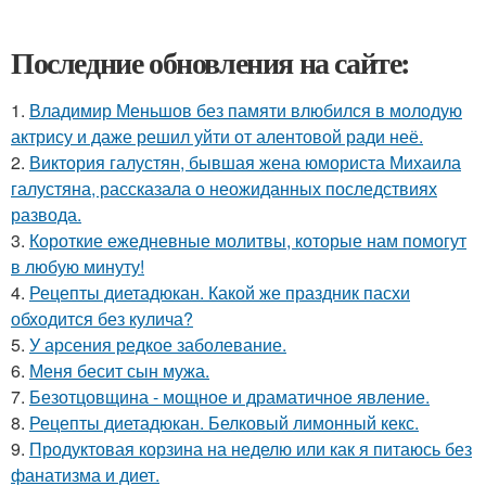
Последние обновления на сайте:
1.
Владимир Меньшов без памяти влюбился в молодую
актрису и даже решил уйти от алентовой ради неё.
2.
Виктория галустян, бывшая жена юмориста Михаила
галустяна, рассказала о неожиданных последствиях
развода.
3.
Короткие ежедневные молитвы, которые нам помогут
в любую минуту!
4.
Рецепты диетадюкан. Какой же праздник пасхи
обходится без кулича?
5.
У арсения редкое заболевание.
6.
Меня бесит сын мужа.
7.
Безотцовщина - мощное и драматичное явление.
8.
Рецепты диетадюкан. Белковый лимонный кекс.
9.
Продуктовая корзина на неделю или как я питаюсь без
фанатизма и диет.