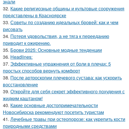
знали
32.
Какие религиозные общины и культовые сооружения
представлены в Красноярске
33.
Советы по созданию идеальных бровей: как и чем
рисовать
34.
Потеря удовольствия, а не тяга к перееданию
приводит к ожирению.
35.
Брови 2025: Основные модные тенденции
36.
Headlines:
37.
Эффективные упражнения от боли в плечах: 5
простых способов вернуть комфорт
38.
После артроскопии плечевого сустава: как ускорить
восстановление
39.
Откройте для себя секрет эффективного похудения с
жидким каштаном!
40.
Какие основные достопримечательности
Новосибирска рекомендуют посетить туристам
41.
Лечебные травы при остеопорозе: как укрепить кости
природными средствами