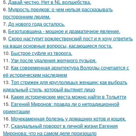
5.
Давай честно. Нет в NL волшебства.
6.
Мудрость предков: о чем нельзя рассказывать
посторонним людям.
7.
До нового года осталось.
8.
Безотцовщина - мощное и драматичное явление.
9.
Скоро наступит рождественский пост и я хочу ответить
на ваши основные вопросы, касающиеся поста.
10.
Быстрое суфле из творога.
11.
Узи после удаления желчного пузыря.
12.
Как современная архитектура Вологды сочетается с
её историческим наследием
13.
Топ стрижек для круглолицых женщин: как выбрать
идеальный стиль, который вытянет лицо
14.
Какие исторические места можно найти в Тольятти
15.
Евгений Миронов: правда ли о нетрадиционной
ориентации
16.
Мочекаменная болезнь у домашних котов и кошек.
17.
Скандальный поворот в личной жизни Евгения
Миронова: что на самом деле произошло