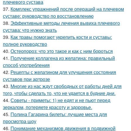
плечевого сустава
37.
Комплекс упражнений после операций на плечевом
суставе: руководство по восстановлению
38.
Эффективные методы лечения вывиха плечевого
сустава: что нужно знать
39.
Как травы помогают укрепить кости и суставы:
полное руководство
40.
Остеопороз: что это такое и как с ним бороться
41.
Получение коллагена из желатина: правильный
способ употребления
42.
Рецепты с желатином для улучшения состояния
суставов при артрозе
43.
Многие из нас ждут свободных от работы дней для
того, чтобы сделать то, что не удается в будние дни.
44.
Советы - приметы: 1) не едят и не пьют перед
зеркалом, потеряете красоту и здоровье.
45.
Полина Гагарина билеты: лучшие места для
просмотра шоу
46.
Понимание механизмов движения в подвижной