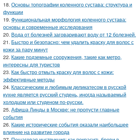
18.
Основы топографии коленного сустава: структура и
функции
19.
Функциональная морфология коленного сустава:
основы и современные исследования
20.
Вода от болезней заговаривают воду от 12 болезней.
21.
Быстро и безопасно: чем удалить краску для волос с
кожи за пару минут
22.
Какие подземные сооружения, такие как метро,
интересны для туристов
23.
Как быстро отмыть краску для волос с кожи:
эффективные методы
24.
Классическим и любимым деликатесом в русской
кухне является русский студень, иногда называемый
холодцом или студеном по-русски.
25.
Афиша Линды в Москве: не пропусти главные
события
26.
Какие исторические события оказали наибольшее
влияние на развитие города
27.
Пошаговая инструкция: как покрасить брови в