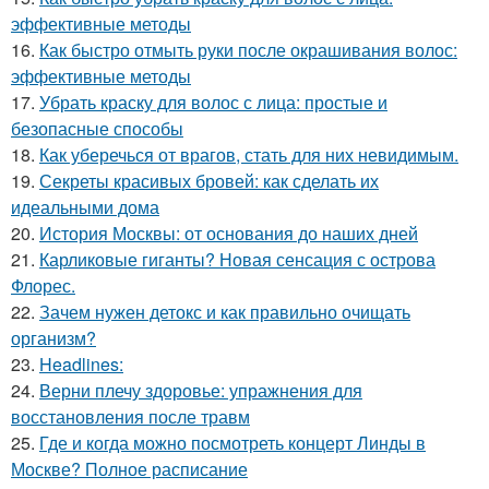
эффективные методы
16.
Как быстро отмыть руки после окрашивания волос:
эффективные методы
17.
Убрать краску для волос с лица: простые и
безопасные способы
18.
Как уберечься от врагов, стать для них невидимым.
19.
Секреты красивых бровей: как сделать их
идеальными дома
20.
История Москвы: от основания до наших дней
21.
Карликовые гиганты? Новая сенсация с острова
Флорес.
22.
Зачем нужен детокс и как правильно очищать
организм?
23.
Headlines:
24.
Верни плечу здоровье: упражнения для
восстановления после травм
25.
Где и когда можно посмотреть концерт Линды в
Москве? Полное расписание