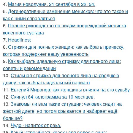
4.
Магия новолуния. 21 сентября в 22. 54.
5.
Дегенеративные изменения менисков: что это такое и
как с ними справляться
6.
Полное руководство по видам повреждений мениска
коленного сустава
7.
Headlines:
8.
Стрижки для полных женщин: как выбрать прическу,
которая подчеркнет вашу уверенность
9.
Как выбрать идеальную стрижку для полного лица:
советы и рекомендации
10.
Стильная стрижка для полного лица на среднюю
длину: как выбрать идеальный вариант
11.
Евгений Миронов: как женщины влияли на его судьбу
12.
Скинул 64 килограмма за 10 месяцев.
13.
Знакомы ли вам такие ситуации: человек сидит на
жёсткой диете, но потом срывается и набирает ещё
больше?
14.
Чудо - напиток от рака.
15.
Как быстро убрать краску для волос с лица: