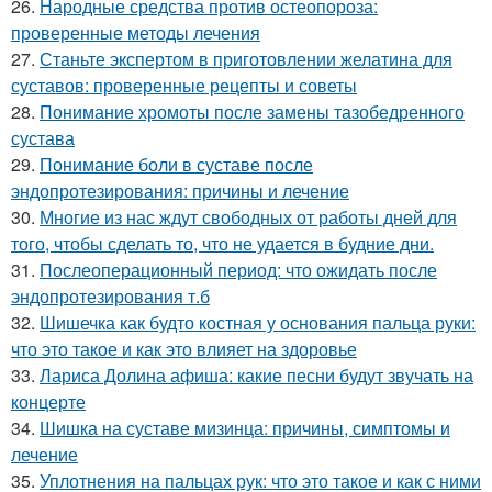
26.
Народные средства против остеопороза:
проверенные методы лечения
27.
Станьте экспертом в приготовлении желатина для
суставов: проверенные рецепты и советы
28.
Понимание хромоты после замены тазобедренного
сустава
29.
Понимание боли в суставе после
эндопротезирования: причины и лечение
30.
Многие из нас ждут свободных от работы дней для
того, чтобы сделать то, что не удается в будние дни.
31.
Послеоперационный период: что ожидать после
эндопротезирования т.б
32.
Шишечка как будто костная у основания пальца руки:
что это такое и как это влияет на здоровье
33.
Лариса Долина афиша: какие песни будут звучать на
концерте
34.
Шишка на суставе мизинца: причины, симптомы и
лечение
35.
Уплотнения на пальцах рук: что это такое и как с ними