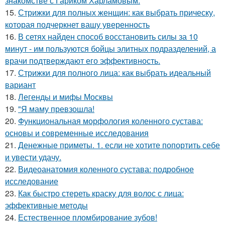
знакомстве с Гариком Харламовым.
15.
Стрижки для полных женщин: как выбрать прическу,
которая подчеркнет вашу уверенность
16.
В сетях найден способ восстановить силы за 10
минут - им пользуются бойцы элитных подразделений, а
врачи подтверждают его эффективность.
17.
Стрижки для полного лица: как выбрать идеальный
вариант
18.
Легенды и мифы Москвы
19.
"Я маму превзошла!
20.
Функциональная морфология коленного сустава:
основы и современные исследования
21.
Денежные приметы. 1. если не хотите попортить себе
и увести удачу.
22.
Видеоанатомия коленного сустава: подробное
исследование
23.
Как быстро стереть краску для волос с лица:
эффективные методы
24.
Естественное пломбирование зубов!