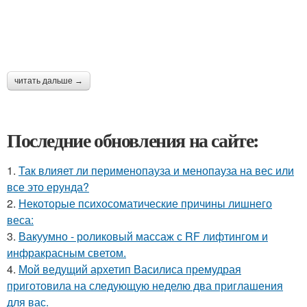
читать дальше →
Последние обновления на сайте:
1.
Так влияет ли перименопауза и менопауза на вес или
все это ерунда?
2.
Некоторые психосоматические причины лишнего
веса:
3.
Вакуумно - роликовый массаж с RF лифтингом и
инфракрасным светом.
4.
Мой ведущий архетип Василиса премудрая
приготовила на следующую неделю два приглашения
для вас.