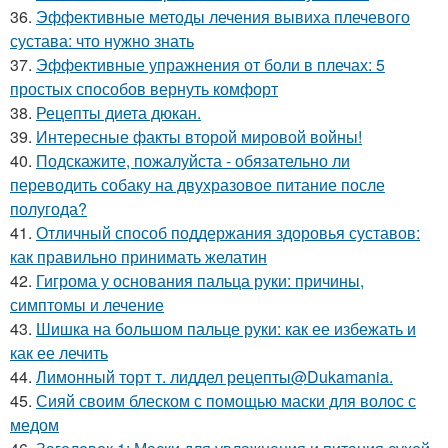
36.
Эффективные методы лечения вывиха плечевого
сустава: что нужно знать
37.
Эффективные упражнения от боли в плечах: 5
простых способов вернуть комфорт
38.
Рецепты диета дюкан.
39.
Интересные факты второй мировой войны!
40.
Подскажите, пожалуйста - обязательно ли
переводить собаку на двухразовое питание после
полугода?
41.
Отличный способ поддержания здоровья суставов:
как правильно принимать желатин
42.
Гигрома у основания пальца руки: причины,
симптомы и лечение
43.
Шишка на большом пальце руки: как ее избежать и
как ее лечить
44.
Лимонный торт т. лиддел рецепты@Dukamania.
45.
Сияй своим блеском с помощью маски для волос с
медом