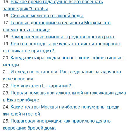
15.
В какое время года лучше всего посещать
заповедник "Столбы
16.
Сильная молитва от любой беды.
17.
Главные достопримечательности Москвы: что
посмотреть в столице
18.
Замороженные лимоны - средство против рака.
19.
Лето на подходе, а результат от диет и тренировок
всё никак не приходит?
20.
Как удалить краску для волос с кожи: эффективные
методы
21.
И следа не останется: Расследование загадочного
исчезновения
22.
Чем уникален L - карнитин?
23.
Первая помощь при алкогольной интоксикации дома
в Екатеринбурге
24.
Какие театры Москвы наиболее популярны среди
жителей и гостей
25.
Пошаговая инструкция: как правильно делать
коррекцию бровей дома