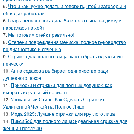
5.
Что и как нужно делать и говорить, чтобы заговоры и
обряды сработали!
6.
Гоар аветисян посадила 5-летнего сына на диету и
нарвалась на хейт.
7.
Мы готовим стейк правильно!
8.
Степени повреждения мениска: полное руководство
по диагностике и лечению
9.
Стрижка для полного лица: как выбрать идеальную
прическу
10.
Анна седакова выбирает одиночество ради
душевного покоя.
11.
Прически и стрижки для полных девушек: как
выбрать идеальный вариант
12.
Уникальный Стиль: Как Сделать Стрижку с
Удлиненной Челкой на Полное Лицо
13.
Мода 2025: Лучшие стрижки для круглого лица
14.
Пиксибоб для полного лица: идеальная стрижка для
женщин после 40