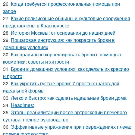
26.
Когда требуется профессиональная помощь при
запое
27.
Какие религиозные общины и культовые сооружения
представлены в Красноярске
28.
История Москвы: от основания до наших дней
29.
Пошаговая инструкция: как покрасить брови в
домашних условиях
30.
Как правильно корректировать брови с помощью
косметики: советы и хитрости
31.
Брови в домашних условиях: как сделать их красиво
и просто
32.
Как укротить густые брови: 7 простых шагов для
идеальной формы
33.
Легко и быстро: как сделать идеальные брови дома
34.
Headlines:
35.
Этапы реабилитации после артроскопии плечевого
сустава: полное руководство
36.
Эффективные упражнения при повреждениях плеча:
полное руководство