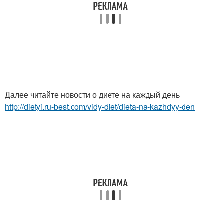
Далее читайте новости о диете на каждый день
http://dietyi.ru-best.com/vidy-diet/dieta-na-kazhdyy-den