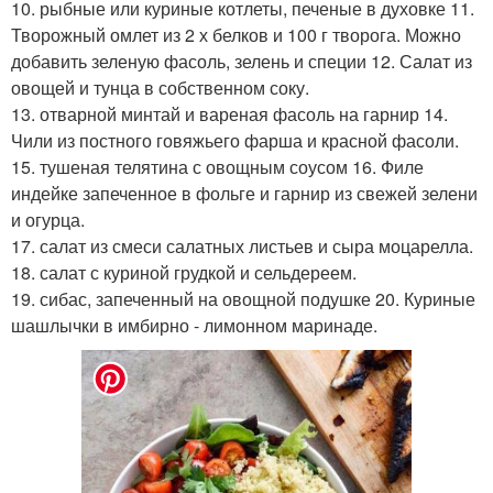
10. рыбные или куриные котлеты, печеные в духовке 11.
Творожный омлет из 2 х белков и 100 г творога. Можно
добавить зеленую фасоль, зелень и специи 12. Салат из
овощей и тунца в собственном соку.
13. отварной минтай и вареная фасоль на гарнир 14.
Чили из постного говяжьего фарша и красной фасоли.
15. тушеная телятина с овощным соусом 16. Филе
индейке запеченное в фольге и гарнир из свежей зелени
и огурца.
17. салат из смеси салатных листьев и сыра моцарелла.
18. салат с куриной грудкой и сельдереем.
19. сибас, запеченный на овощной подушке 20. Куриные
шашлычки в имбирно - лимонном маринаде.