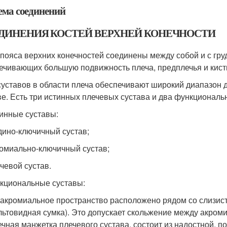
ема соединений
ДИНЕНИЯ КОСТЕЙ ВЕРХНЕЙ КОНЕЧНОСТИ
 пояса верхних конечностей соединены между собой и с гру
ечивающих большую подвижность плеча, предплечья и кисти (
суставов в области плеча обеспечивают широкий диапазон 
ве. Есть три истинных плечевых сустава и два функциональ
инные суставы:
удино-ключичный сустав;
ромиально-ключичный сустав;
ечевой сустав.
кциональные суставы:
бакромиальное пространство расположено рядом со слизис
льтовидная сумка). Это допускает скольжение между акро
чная манжетка плечевого сустава, состоит из надостной, п