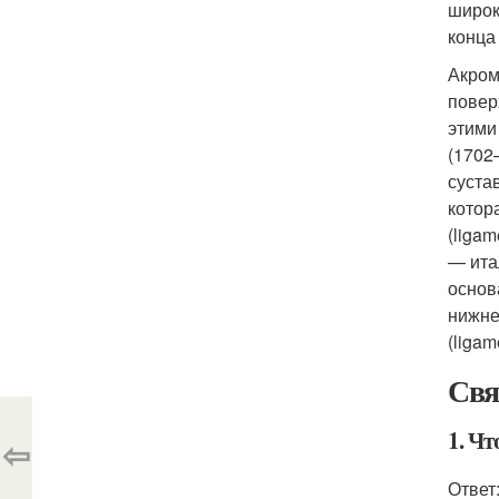
широк
конца
Акром
повер
этими
(1702
суста
котор
(liga
— ита
основ
нижне
(liga
Свя
1. Чт
⇦
Ответ