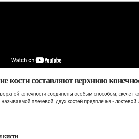
ие кости составляют верхнюю конечно
 верхней конечности соединены особым способом; скелет ко
, называемой плечевой; двух костей предплечья - локтевой и
и кисти