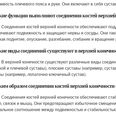
чивость плечевого пояса и руки. Они включают в себя суст
акие функции выполняют соединения костей верхней
: Соединения костей верхней конечности обеспечивают подд
ечивают подвижность и защищают нервы и сосуды. Они та
 как поднятие, опускание, разгибание, сгибание и вращение 
акие виды соединений существуют в верхней конечно
: В верхней конечности существуют различные виды соеди
вой и плечевой суставы), плоские суставы (например, суста
вы (например, лопаточно-ключичный сустав).
ким образом соединения костей верхней конечности
: Соединения костей верхней конечности обеспечивают ста
л, связок и мышц. Они предотвращают избыточное смещени
альное соотношение между подвижностью и стабильностью