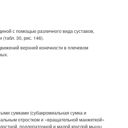
диной с помощью различного вида суставов,
табл. 30, рис. 146).
движений верхней конечности в плечевом
ных.
тыми сумками (субакромиальная сумка и
миальным отростком и «вращательной манжеткой»
одостной, подлопаточной и малой круглой мышц,