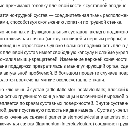
ые прижимают головку плечевой кости к суставной впадине 
паточно-грудной сустав — соединительная ткань расположе
ми, способствуя скольжению лопатки по грудной стенке.
о истинных и функциональных суставов, вклад в подвижнос
но-ключичная связка (между ключицей и первым ребром) и
вовидным отростком). Однако большая подвижность плеча до
ак плечевой сустав имеет свободную капсулу и слабые укр
хожилия мышц-вращателей. Изменение верхней конечности в
гана поддержки превратилась в манипулирующий орган, сде
а актуальной проблемой. В большом проценте случаев пов
ваются вовлечены мягкие околосуставные ткани.
о-ключичный сустав (articulatio ster- noclaviculalis) плос
хностью грудинного конца ключицы и ключичной вырезкой ру
епляется по краям суставных поверхностей. Внутрисуставной 
лой, делит суставную полость на две камеры. Сустав укреп
о-ключичные связки (ligamenta sternoclavicularia anterius et
ючичная связка (ligamentum interclaviculare) соединяет гр