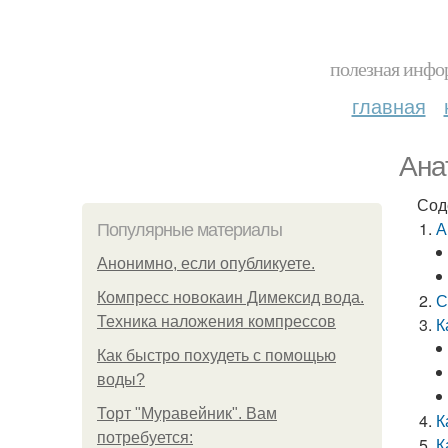
полезная инфор
главная
Ана
Сод
А
Популярные материалы
Анонимно, если опубликуете.
Компресс новокаин Димексид вода.
С
Техника наложения компрессов
К
Как быстро похудеть с помощью
воды?
Торт "Муравейник". Вам
К
потребуется:
К