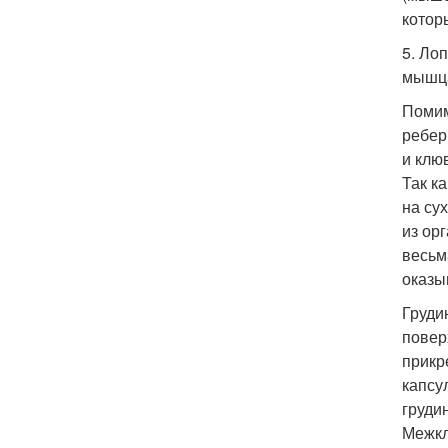
котор
5. Ло
мышца
Помим
ребер
и клю
Так к
на су
из ор
весьм
оказы
Грудин
повер
прикр
капсу
грудин
Межкл