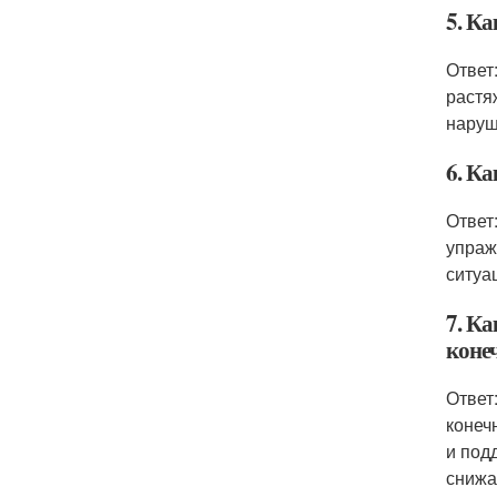
5. К
Ответ
растя
наруш
6. К
Ответ
упраж
ситуа
7. К
коне
Ответ
конеч
и под
снижа