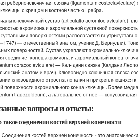
ая реберно-ключичная связка (ligamentum costoclaviculare
 ключицы с хрящом и костной частью I ребра.
иально-ключичный сустав (articulatio acromioclaviculare) п
хностью акромиона и акромиальной суставной поверхностью
 суставными поверхностями располагается внутрисуставно
—1747) — отечественный анатом, ученик Д. Бернулли). Тонк
вных поверхностей. Сустав укрепляют акромиально-ключичная
ая соединяет конец акромиона и акромиальный конец ключ
mentum coracoclaviculare) — Кал- дани связка (Калдани Леоп
льянский анатом и врач). Клювовидно-ключичная связка сос
ании клювовидного отростка лопатки и прикрепляющихся к 
й поверхности акромиального конца ключицы. Более медиа
mentum trapezoideum), а латеральнее от нее — конусовидная 
занные вопросы и ответы:
о такое соединения костей верхней конечности
: Соединения костей верхней конечности - это анатомичес