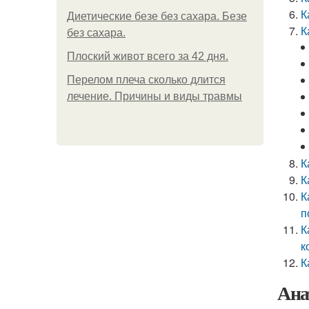
К
Диетические безе без сахара. Безе
К
без сахара.
Плоский живот всего за 42 дня.
Перелом плеча сколько длится
лечение. Причины и виды травмы
К
К
К
п
К
к
К
Ана