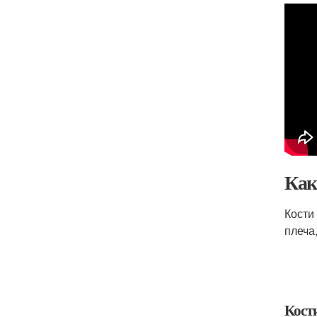
Как
Кости
плеча
Кост