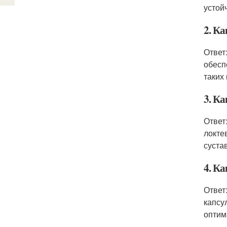
устой
2. К
Ответ
обесп
таких
3. К
Ответ
локте
суста
4. Ка
Ответ
капсу
оптим