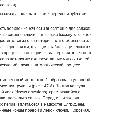
лопатки).
на между подлопаточной и передней зубчатой
ть верхней конечности вносят еще две связки:
 клювовидно-ключичная связка (между ключицей
стигается за счет потери в нем стабильности.
епляющие связки, функция стабилизации ложится
 процессе эволюции, когда верхняя конечность
лало патологию околосуставных мягких тканей
реждений плеча в патологический процесс
кий комплексный многоосный, образован суставной
коятки грудины (рис. 147-А). Тонкая капсула
диск (discus articularis), срастающийся с
ляют несколько связок. Передняя и задняя
 posterius) вплетаются в надкостницу грудины.
удинные концы правой и левой ключиц. Короткая,