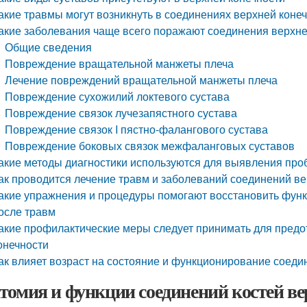
акие травмы могут возникнуть в соединениях верхней коне
акие заболевания чаще всего поражают соединения верхне
Общие сведения
Повреждение вращательной манжеты плеча
Лечение повреждений вращательной манжеты плеча
Повреждение сухожилий локтевого сустава
Повреждение связок лучезапястного сустава
Повреждение связок I пястно-фалангового сустава
Повреждение боковых связок межфаланговых суставов
акие методы диагностики используются для выявления про
ак проводится лечение травм и заболеваний соединений ве
акие упражнения и процедуры помогают восстановить функ
осле травм
акие профилактические меры следует принимать для пред
онечности
ак влияет возраст на состояние и функционирование соеди
томия и функции соединений костей ве