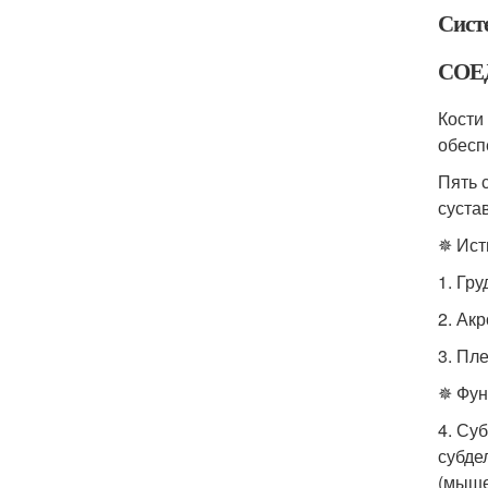
Сист
СОЕ
Кости
обесп
Пять 
суста
✵ Ист
1. Гр
2. Ак
3. Пл
✵ Фун
4. Су
субде
(мыше