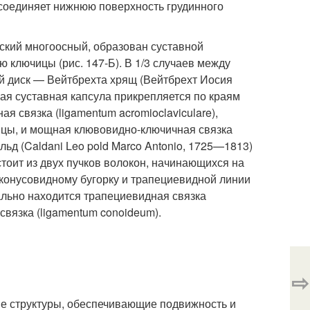
) соединяет нижнюю поверхность грудинного
лоский многоосный, образован суставной
 ключицы (рис. 147-Б). В 1/3 случаев между
й диск — Вейтбрехта хрящ (Вейтбрехт Иосия
ая суставная капсула прикрепляется по краям
 связка (ligamentum acromioclaviculare),
ицы, и мощная клювовидно-ключичная связка
ольд (Caldani Leo pold Marco Antonio, 1725—1813)
тоит из двух пучков волокон, начинающихся на
конусовидному бугорку и трапециевидной линии
льно находится трапециевидная связка
связка (ligamentum conoideum).
⇨
кие структуры, обеспечивающие подвижность и