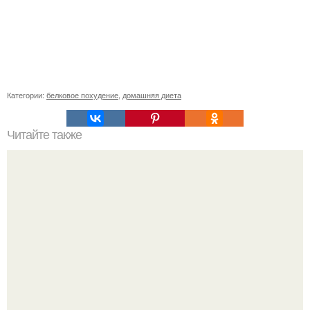
Категории:
белковое похудение
,
домашняя диета
Читайте также
Креветки на дюкане. 10 самых вкусных блюд по дюкану с
креветками.