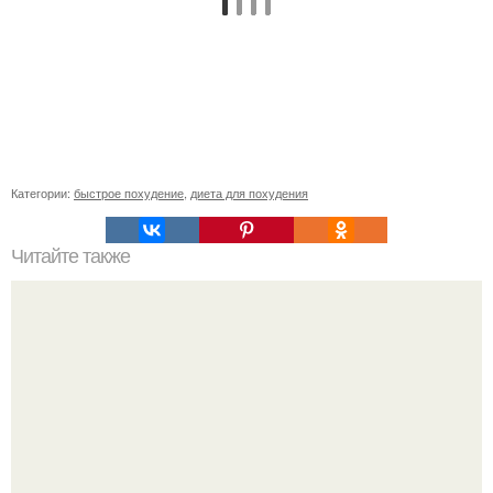
Категории:
быстрое похудение
,
диета для похудения
Читайте также
Лаваш дюкан по диете.