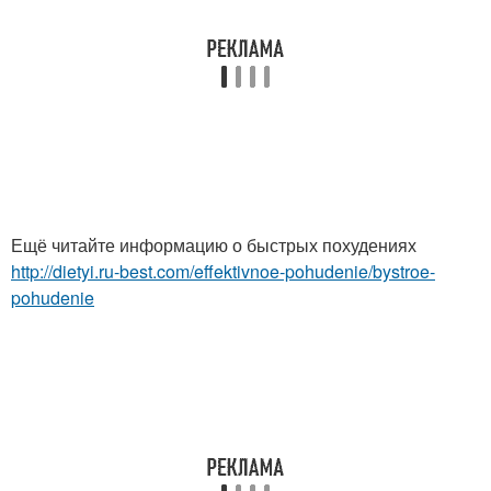
Ещё читайте информацию о быстрых похудениях
http://dietyi.ru-best.com/effektivnoe-pohudenie/bystroe-
pohudenie