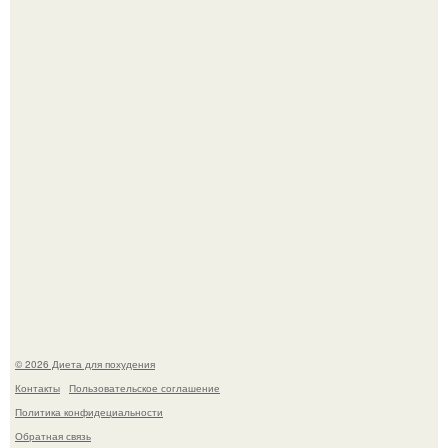
Синдром красной кожи: британец превратил себя в
инвалида из-за бесконтрольного использования мази.
Виктория галустян, бывшая жена юмориста Михаила
галустяна, рассказала о неожиданных последствиях
развода.
© 2026 Диета для похудения
Контакты
Пользовательское соглашение
Политика конфидециальности
Обратная связь