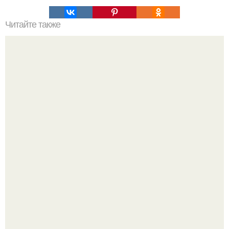
Читайте также
Воду пей перед едой - будешь долго молодой.
Метабуст нужен не "Идеальным", а живым людям.