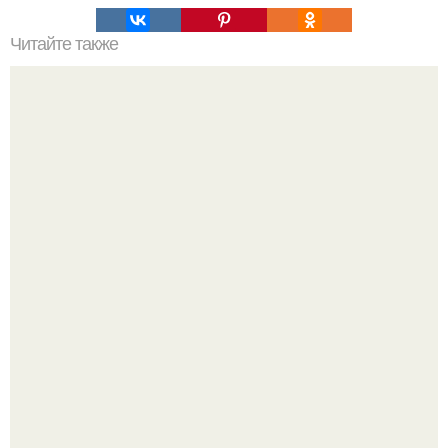
Читайте также
Буч - диета для похудения с высокой эффективностью.
Метабуст нужен не "Идеальным", а живым людям.