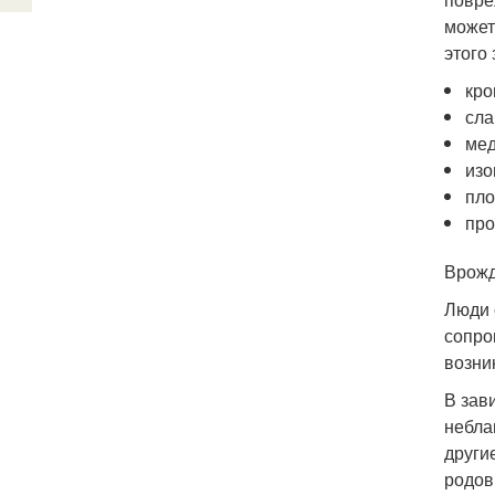
может
этого
кро
сла
мед
изо
пло
про
Врожд
Люди 
сопро
возни
В зав
небла
други
родов