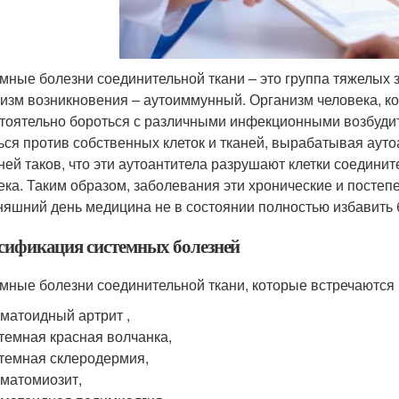
мные болезни соединительной ткани – это группа тяжелых 
изм возникновения – аутоиммунный. Организм человека, ко
тоятельно бороться с различными инфекционными возбудит
ься против собственных клеток и тканей, вырабатывая аут
ней таков, что эти аутоантитела разрушают клетки соединит
ека. Таким образом, заболевания эти хронические и постеп
няшний день медицина не в состоянии полностью избавить б
сификация системных болезней
мные болезни соединительной ткани, которые встречаются н
матоидный артрит ,
темная красная волчанка,
темная склеродермия,
матомиозит,