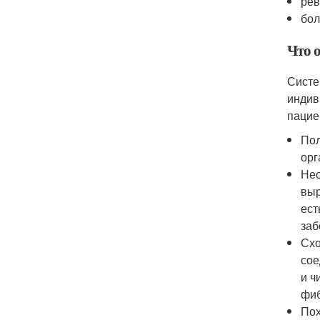
рев
бол
Что о
Систе
индив
пацие
Пол
орг
Нес
выр
ест
заб
Схо
сое
и ч
фиб
Пох