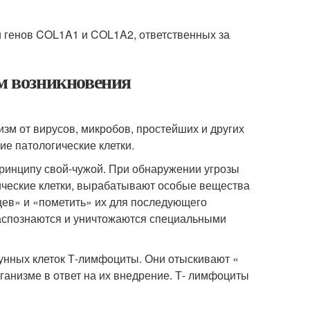
и генов COL1A1 и COL1A2, ответственных за
зм возникновения
м от вирусов, микробов, простейших и других
ие патологические клетки.
принципу свой-чужой. При обнаружении угрозы
ические клетки, вырабатывают особые вещества
ьцев» и «пометить» их для последующего
распознаются и уничтожаются специальными
унных клеток Т-лимфоциты. Они отыскивают «
анизме в ответ на их внедрение. Т- лимфоциты