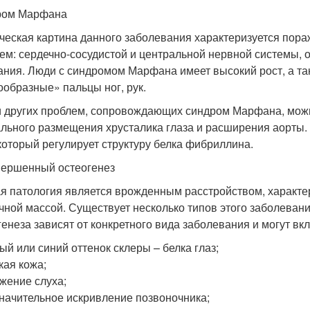
ром Марфана
ческая картина данного заболевания характеризуется пор
тем: сердечно-сосудистой и центральной нервной системы, 
ания. Люди с синдромом Марфана имеет высокий рост, а та
ообразные» пальцы ног, рук.
 других проблем, сопровождающих синдром Марфана, можн
льного размещения хрусталика глаза и расширения аорты
 который регулирует структуру белка фибриллина.
ершенный остеогенез
я патология является врожденным расстройством, характе
ной массой. Существует несколько типов этого заболева
генеза зависят от конкретного вида заболевания и могут вк
ый или синий оттенок склеры – белка глаз;
кая кожа;
жение слуха;
начительное искривление позвоночника;