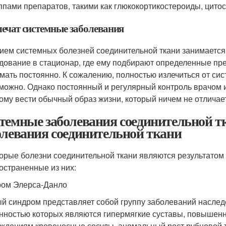
ппами препаратов, такими как глюкокортикостероиды, цитос
лечат системные заболевания
ием системных болезней соединительной ткани занимается.
дование в стационар, где ему подбирают определенные пр
мать постоянно. К сожалению, полностью излечиться от си
можно. Однако постоянный и регулярный контроль врачом 
ому вести обычный образ жизни, который ничем не отличае
темные заболевания соединительной т
олевания соединительной ткани
орые болезни соединительной ткани являются результатом
остраненные из них:
ом Элерса-Данло
й синдром представляет собой группу заболеваний наследс
нностью которых являются гипермягкие суставы, повышенн
ждениям кровеносные сосуды, аномальный рост рубцовой т