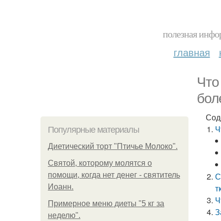
полезная инфор
главная
Что
бол
Сод
Ч
Популярные материалы
Диетический торт "Птичье Молоко".
Святой, которому молятся о
помощи, когда нет денег - святитель
С
Иоанн.
т
Ч
Примерное меню диеты "5 кг за
З
неделю".