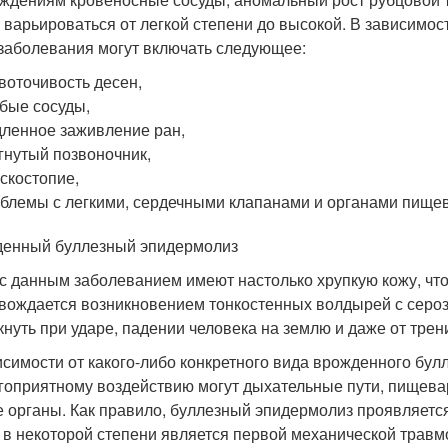
 варьироваться от легкой степени до высокой. В зависимос
 заболевания могут включать следующее:
воточивость десен,
бые сосуды,
ленное заживление ран,
гнутый позвоночник,
скостопие,
блемы с легкими, сердечными клапанами и органами пище
енный буллезный эпидермолиз
с данным заболеванием имеют настолько хрупкую кожу, что
вождается возникновением тонкостенных волдырей с сер
кнуть при ударе, падении человека на землю и даже от тре
исимости от какого-либо конкретного вида врожденного бул
гоприятному воздействию могут дыхательные пути, пищева
е органы. Как правило, буллезный эпидермолиз проявляется 
 в некоторой степени является первой механической травм