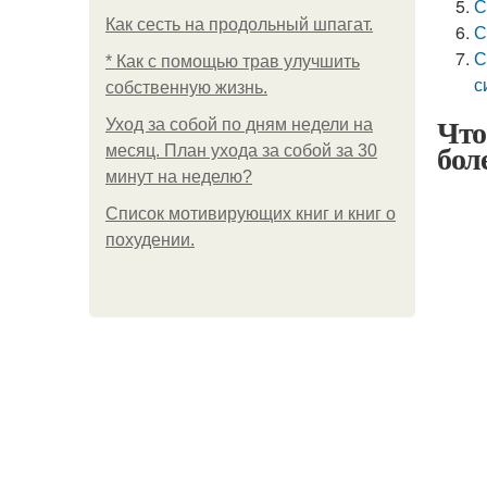
С
Как сесть на продольный шпагат.
С
С
* Как с помощью трав улучшить
с
собственную жизнь.
Что
Уход за собой по дням недели на
бол
месяц. План ухода за собой за 30
минут на неделю?
Список мотивирующих книг и книг о
похудении.