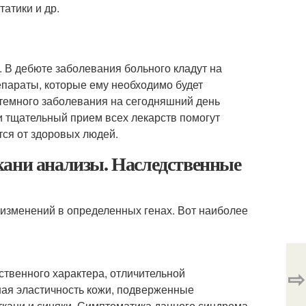
татики и др.
 В дебюте заболевания больного кладут на
епараты, которые ему необходимо будет
стемного заболевания на сегодняшний день
и тщательный прием всех лекарств помогут
тся от здоровых людей.
кани анализы. Наследственные
 изменений в определенных генах. Вот наиболее
⇨
твенного характера, отличительной
ая эластичность кожи, подверженные
кани и синяки. Симптоматика данного синдрома