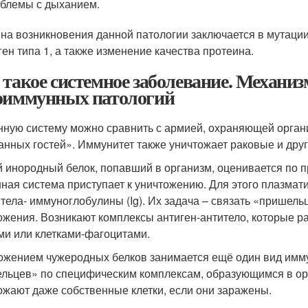
блемы с дыханием.
на возникновения данной патологии заключается в мутаци
ген типа 1, а также изменение качества протеина.
 такое системное заболевание. Механи
оиммунных патологий
ную систему можно сравнить с армией, охраняющей организ
анных гостей». Иммунитет также уничтожает раковые и друг
 инородный белок, попавший в организм, оценивается по 
ная система приступает к уничтожению. Для этого плазмат
итела- иммуноглобулины (Ig). Их задача – связать «пришел
ожения. Возникают комплексы антиген-антитело, которые 
ми или клетками-фагоцитами.
ожением чужеродных белков занимается ещё один вид имм
льцев» по специфическим комплексам, образующимся в орг
ожают даже собственные клетки, если они заражены.