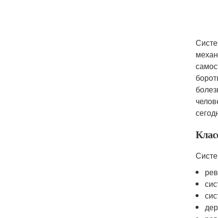
Систе
механ
самос
борот
болез
челов
сегод
Клас
Систе
рев
сис
сис
дер