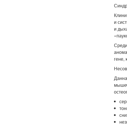
Синд
Клини
и сис
и дых
«паук
Среди
анома
гене,
Несов
Данна
мышеч
остео
сер
тон
сни
нез