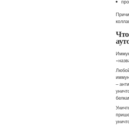
про
Причи
колла
Что
аут
Иммун
«назв
Любой
иммун
– ант
уничт
белка
Уничт
прише
уничт