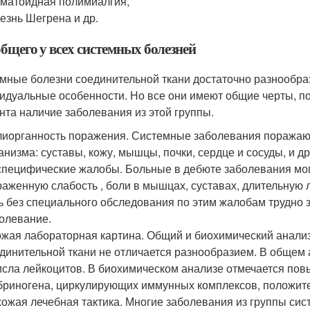
матоидная полимиалгия,
езнь Шегрена и др.
бщего у всех системных болезней
мные болезни соединительной ткани достаточно разнообра
идуальные особенности. Но все они имеют общие черты, по
нта наличие заболевания из этой группы.
иорганность поражения. Системные заболевания поражают
анизма: суставы, кожу, мышцы, почки, сердце и сосуды, и др
пецифические жалобы. Больные в дебюте заболевания могу
аженную слабость , боли в мышцах, суставах, длительную 
ь без специального обследования по этим жалобам трудно з
олевание.
жая лабораторная картина. Общий и биохимический анали
динительной ткани не отличается разнообразием. В общем
исла лейкоцитов. В биохимическом анализе отмечается пов
риногена, циркулирующих иммунных комплексов, положите
ожая лечебная тактика. Многие заболевания из группы сис