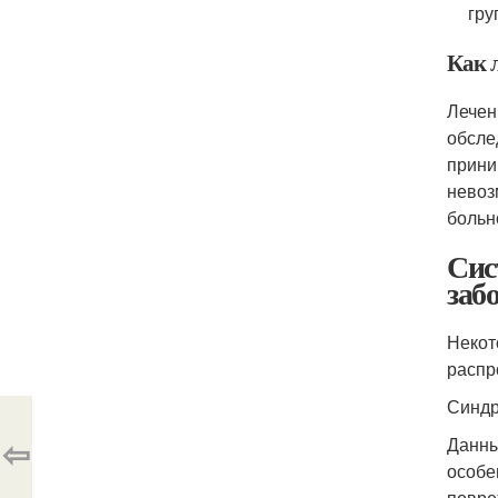
гру
Как 
Лечен
обсле
прини
невоз
больн
Сис
заб
Некот
распр
Синдр
⇦
Данны
особе
повре