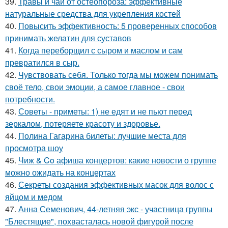
39.
Травы и чаи от остеопороза: эффективные
натуральные средства для укрепления костей
40.
Повысить эффективность: 5 проверенных способов
принимать желатин для суставов
41.
Когда переборщил с сыром и маслом и сам
превратился в сыр.
42.
Чувствовать себя. Только тогда мы можем понимать
своё тело, свои эмоции, а самое главное - свои
потребности.
43.
Советы - приметы: 1) не едят и не пьют перед
зеркалом, потеряете красоту и здоровье.
44.
Полина Гагарина билеты: лучшие места для
просмотра шоу
45.
Чиж & Co афиша концертов: какие новости о группе
можно ожидать на концертах
46.
Секреты создания эффективных масок для волос с
яйцом и медом
47.
Анна Семенович, 44-летняя экс - участница группы
"Блестящие", похвасталась новой фигурой после