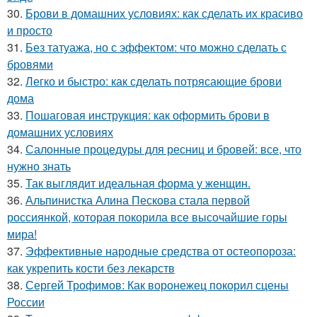
30.
Брови в домашних условиях: как сделать их красиво
и просто
31.
Без татуажа, но с эффектом: что можно сделать с
бровями
32.
Легко и быстро: как сделать потрясающие брови
дома
33.
Пошаговая инструкция: как оформить брови в
домашних условиях
34.
Салонные процедуры для ресниц и бровей: все, что
нужно знать
35.
Так выглядит идеальная форма у женщин.
36.
Альпинистка Алина Пескова стала первой
россиянкой, которая покорила все высочайшие горы
мира!
37.
Эффективные народные средства от остеопороза:
как укрепить кости без лекарств
38.
Сергей Трофимов: Как воронежец покорил сцены
России