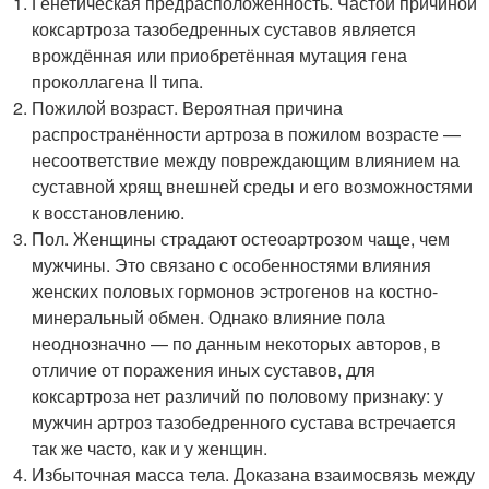
Генетическая предрасположенность. Частой причиной
коксартроза тазобедренных суставов является
врождённая или приобретённая мутация гена
проколлагена II типа.
Пожилой возраст. Вероятная причина
распространённости артроза в пожилом возрасте —
несоответствие между повреждающим влиянием на
суставной хрящ внешней среды и его возможностями
к восстановлению.
Пол. Женщины страдают остеоартрозом чаще, чем
мужчины. Это связано с особенностями влияния
женских половых гормонов эстрогенов на костно-
минеральный обмен. Однако влияние пола
неоднозначно — по данным некоторых авторов, в
отличие от поражения иных суставов, для
коксартроза нет различий по половому признаку: у
мужчин артроз тазобедренного сустава встречается
так же часто, как и у женщин
.
Избыточная масса тела. Доказана взаимосвязь между