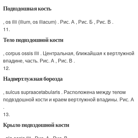
Подвздошная кость
, os ilii (ilium, os iliacum) . Рис. А , Рис. Б , Рис. В .
11.
Тело подвздошной кости
, corpus ossis ilii . Центральная, ближайшая к вертлужной
впадине, часть. Рис. А , Рис. В .
12.
Надвертлужная борозда
, sulcus supraacetabularis . Расположена между телом
подвздошной кости и краем вертлужной впадины. Рис. А
.
13.
Крыло подвздошной кости