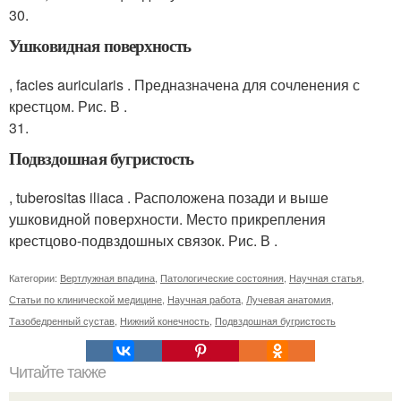
30.
Ушковидная поверхность
, facies auricularis . Предназначена для сочленения с
крестцом. Рис. В .
31.
Подвздошная бугристость
, tuberositas iliaca . Расположена позади и выше
ушковидной поверхности. Место прикрепления
крестцово-подвздошных связок. Рис. В .
Категории:
Вертлужная впадина
,
Патологические состояния
,
Научная статья
,
Статьи по клинической медицине
,
Научная работа
,
Лучевая анатомия
,
Тазобедренный сустав
,
Нижний конечность
,
Подвздошная бугристость
Читайте также