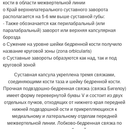
кости в области межвертельной линии
о Край верхнелатерального суставного заворота
располагается на 5-6 мм выше суставной губы:
- Также обозначается как перилабральный (или
паралабральный) заворот или верхняя капсулярная
борозда
о Сужение на уровне шейки бедренной кости получило
название круговой зоны (zona orbicularis)
о Суставные завороты образуются как над, так и под
круговой зоной
Суставная капсула укреплена тремя связками,
соединяющими кости таза и шейку бедренной кости.
Прочная подвздошно-бедренная связка (связка Бигелоу)
имеет форму перевернутой буквы V и состоит из двух
отдельных пучков, отходящих от нижнего края передней
нижней подвздошной ости и прикрепляющихся к
медиальному и латеральному отделам передней
межвертельной линии. Лобково-бедренная связка по