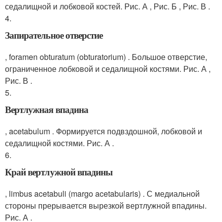
седалищной и лобковой костей. Рис. А , Рис. Б , Рис. В .
4.
Запирательное отверстие
, foramen obturatum (obturatorium) . Большое отверстие,
ограниченное лобковой и седалищной костями. Рис. А ,
Рис. В .
5.
Вертлужная впадина
, acetabulum . Формируется подвздошной, лобковой и
седалищной костями. Рис. А .
6.
Край вертлужной впадины
, limbus acetabuli (margo acetabularis) . С медиальной
стороны прерывается вырезкой вертлужной впадины.
Рис. А .