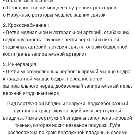
• Баланс мышц/связок:
о Передние связки мощнее внутренних ротаторов
о Наружные ротаторы мощнее задних связок
2. Кровоснабжение :
• Ветви медиальной и латеральной артерий, огибающих
бедренную кость, глубокие ветви верхней и нижней
ягодичных артерий, артерия связки головки бедренной
кости (ветвь запирательной артерии)
3. Иннервация :
• Ветви многочисленных нервов: к прямой мышце бедра,
к квадратной мышце бедра, передние ветви
запирательного нерва, добавочный запирательный нерв,
верхний ягодичный нерв
Вид вертлужной впадины снаружи: подковообразный
суставной хрящ, окружающий ямку вертлужной
впадины. Ямка вертлужной впадины заполнена жировой
тканью, которая носит название подушки. Губа
расположена по краю вертлужной впадины и своими