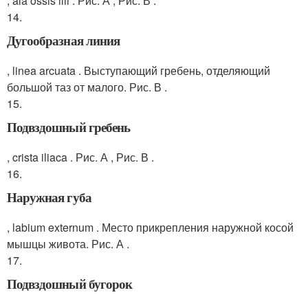
, ala ossis ilii . Рис. А , Рис. В .
14.
Дугообразная линия
, linea arcuata . Выступающий гребень, отделяющий
большой таз от малого. Рис. В .
15.
Подвздошный гребень
, crista iliaca . Рис. А , Рис. В .
16.
Наружная губа
, labium externum . Место прикрепления наружной косой
мышцы живота. Рис. А .
17.
Подвздошный бугорок