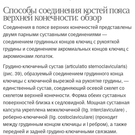
Способы соединения костей пояса
верхней конечности: обзор
Соединения в поясе верхних конечностей представлены
двумя парными суставными соединениями —
соединением грудинных концов ключиц с рукояткой
грудины и соединением акромиальных концов ключиц с
акромионами лопаток.
Грудино-ключичный сустав (articulatio sternoclavicularis)
(рис. 39), образуемый соединением грудинного конца
ключицы с ключичной вырезкой на рукоятке грудины, —
единственный сустав, соединяющий осевой скелет со
скелетом верхней конечности. Форма обеих суставных
поверхностей близка к седловидной. Мощная суставная
капсула укреплена межключичной (lig. interclaviculare) ,
реберно-ключичной (lig. costoclaviculare) (проходит
между грудинным концом ключицы и I ребром), а также
передней и задней грудино-ключичными связками.