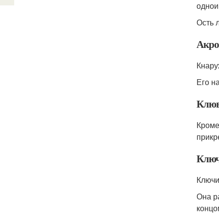
одно
Ость 
Акро
Кнару
Его н
Клюв
Кроме
прикр
Клю
Ключи
Она р
концо