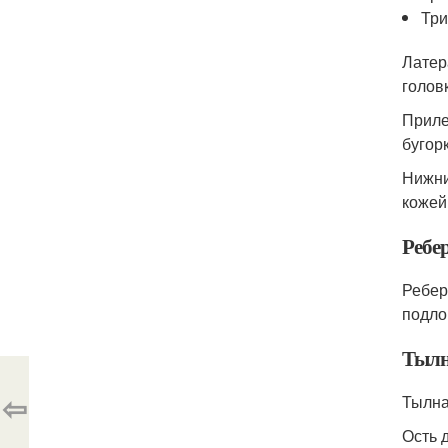
Три
Латер
голов
Приле
бугор
Нижни
кожей
Ребе
Ребер
подло
Тылн
⇦
Тылна
Ость 