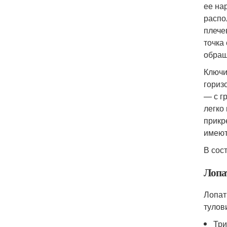
ее на
распо
плече
точка
обращ
Ключи
гориз
— с г
легко
прикр
имеют
В сос
Лопа
Лопат
тулов
Три