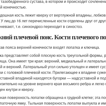
 тазобедренного сустава, в котором и происходит сочленен
й конечностью.
дошная кость лежит кверху от вертлужной впадины, лобковая
. У лиц до 16 лет перечисленные кости отделены друг от др
еневают, т.е. синхондроз переходит в синостоз.
ний плечевой пояс. Кости плечевого по
тав пояса верхней конечности входят лопатка и ключица.
ка представляет собой плоскую кость треугольной формы,
ища. Она имеет три края: верхний, медиальный и латеральн
й и верхний. Латеральный угол сильно утолщен и имеет су
ки с головкой плечевой кости. Прилегающее к впадине суже
уставной впадиной находятся бугорки — надсуставной и по
изительно на уровне верхнего края восьмого ребра и легко
ен кнутри и кверху.
ная поверхность лопатки обращена к грудной клетке; эта по
паточную ямку. Тыльная поверхность лопатки выпукла и име