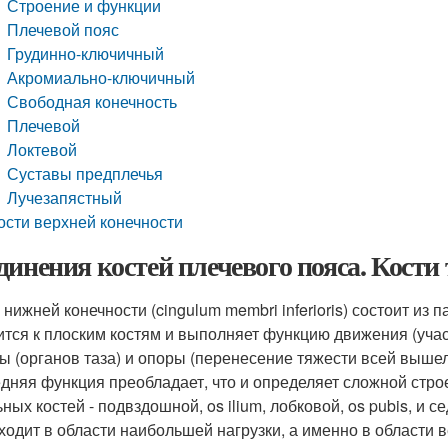
Строение и функции
Плечевой пояс
Грудинно-ключичный
Акромиально-ключичный
Свободная конечность
Плечевой
Локтевой
Суставы предплечья
Лучезапястный
ости верхней конечности
динения костей плечевого пояса. Кости т
ижней конечности (cingulum membri inferioris) состоит из па
ится к плоским костям и выполняет функцию движения (учас
ы (органов таза) и опоры (перенесение тяжести всей вышел
дняя функция преобладает, что и определяет сложной строе
ных костей - подвздошной, os ilium, лобковой, os pubis, и с
ходит в области наибольшей нагрузки, а именно в области