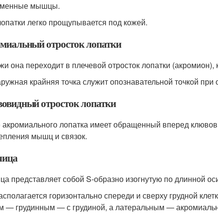
именные мышцы.
лопатки легко прощупывается под кожей.
миальный отросток лопатки
жи она переходит в плечевой отросток лопатки (акромион),
аружная крайняя точка служит опознавательной точкой при
овидный отросток лопатки
 акромиального лопатка имеет обращенный вперед клювови
епления мышц и связок.
чица
ца представляет собой S-образно изогнутую по длинной оси
асполагается горизонтально спереди и сверху грудной клет
м — грудинным — с грудиной, а латеральным — акромиаль