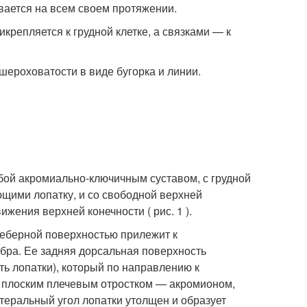
вается на всем своем протяжении.
репляется к грудной клетке, а связками — к
ероховатости в виде бугорка и линии.
обой акромиально-ключичным суставом, с грудной
щими лопатку, и со свободной верхней
жения верхней конечности ( рис. 1 ).
реберной поверхностью прилежит к
ребра. Ее задняя дорсальная поверхность
ть лопатки), который по направлению к
и плоским плечевым отростком — акромионом,
теральный угол лопатки утолщен и образует