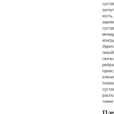
суста
загну
кость
акром
суста
между
конгр
Укреп
левой
связы
ребра
проис
ключи
повер
суста
распо
также
Пл