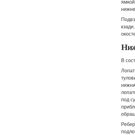
ямкой
нижне
Подвз
кзади
окост
Ниж
В сос
Лопат
тулов
нижни
лопат
под с
прибл
обращ
Ребер
подло