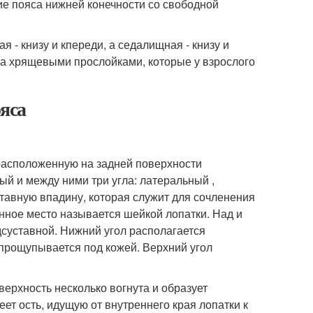
ие пояса нижней конечности со свободной
 - книзу и кпереди, а седалищная - книзу и
уга хрящевыми прослойками, которые у взрослого
яса
 расположенную на задней поверхности
ый и между ними три угла: латеральный ,
ставную впадину, которая служит для сочленения
нное место называется шейкой лопатки. Над и
дсуставной. Нижний угол располагается
 прощупывается под кожей. Верхний угол
верхность несколько вогнута и образует
ет ость, идущую от внутреннего края лопатки к