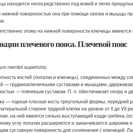
ца находится непосредственно под кожей и легко прощупы
 нижней поверхностью она при помощи связок и мышцы прик
ке.
етственно этому на нижней поверхности ключицы имеются ш
кции плечевого пояса. Плечевой пояс
um membri superioris)
упность костей (лопатки и ключицы), соединенных между с
ой — грудиноключичными суставами и мышцами, удерживаю
ностью — плечевым суставом. П. п. обеспечивает опору и дви
ка — парная плоская кость треугольной формы, передней 
латеральной стороне трудной клетки на уровне от II до VII 
лая, на ней имеется сильно выступающий кзади гребень (ос
ному углу лопатки расширяется и заканчивается широким 
им суставную поверхность для сочленения с ключицей. Ла