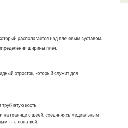
 который располагается над плечевым суставом.
 определении ширины плеч.
дный отросток, который служит для
 трубчатую кость.
ки на границе с шеей, соединяясь медиальным
ным — с лопаткой.