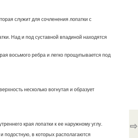
торая служит для сочленения лопатки с
тки. Над и под суставной впадиной находятся
края восьмого ребра и легко прощупывается под
верхность несколько вогнутая и образует
⇨
треннего края лопатки к ее наружному углу.
 и подостную, в которых располагаются