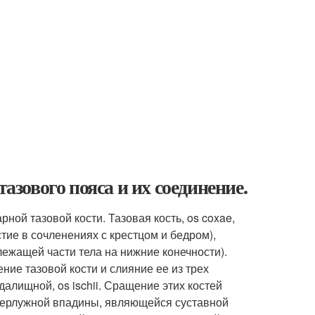
азового пояса и их соединение.
рной тазовой кости. Тазовая кость, os coxae,
тие в сочленениях с крестцом и бедром),
ежащей части тела на нижние конечности).
ние тазовой кости и слияние ее из трех
едалищной, os ischii. Сращение этих костей
 верлужной впадины, являющейся суставной