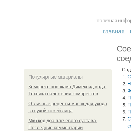
полезная инфор
главная
Сое
сое
Сод
С
Популярные материалы
Н
Компресс новокаин Димексид вода.
Ф
Техника наложения компрессов
П
Отличные рецепты масок для ухода
П
за сухой кожей лица
П
С
Мкб код доа плечевого сустава.
с
Последние комментарии