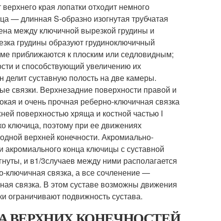
т верхнего края лопатки отходит немного
ица — длинная S-образно изогнутая трубчатая
ена между ключичной вырезкой грудины и
езка грудины образуют грудиноключичный
рме приближаются к плоским или седловидным;
ости и способствующий увеличению их
н делит суставную полость на две камеры.
ые связки. Верхнезадние поверхности правой и
окая и очень прочная реберно-ключичная связка
ней поверхностью хряща и костной частью I
ько ключица, поэтому при ее движениях
одной верхней конечности. Акромиально-
и акромиального конца ключицы с суставной
нуты, и в
1
/
3
случаев между ними располагается
о-ключичная связка, а все сочленение —
ная связка. В этом суставе возможны движения
язки ограничивают подвижность сустава.
ЯСА ВЕРХНИХ КОНЕЧНОСТЕЙ