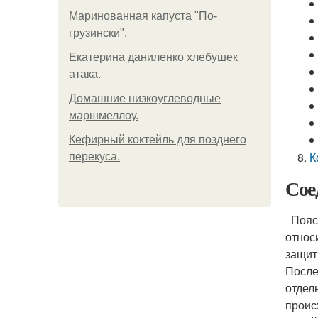
Маринованная капуста "По-
грузински".
Екатерина даниленко хлебушек
атака.
Домашние низкоуглеводные
маршмеллоу.
Кефирный коктейль для позднего
К
перекуса.
Сое
Пояс н
относ
защит
После
отдель
проис