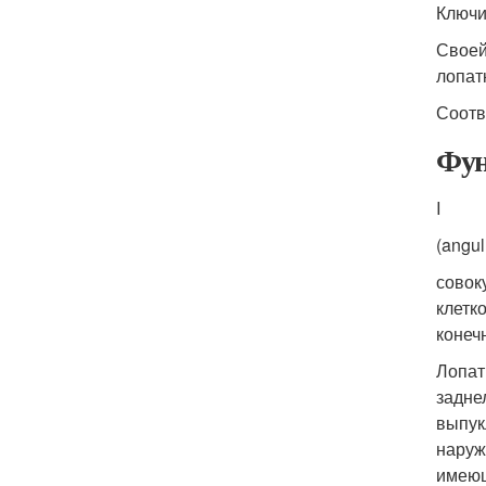
Ключи
Своей
лопат
Соотв
Фун
I
(angul
совок
клетк
конеч
Лопат
задне
выпук
наруж
имеющ