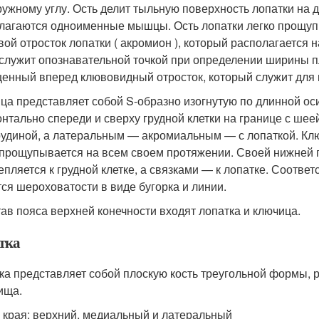
ружному углу. Ость делит тыльную поверхность лопатки на д
лагаются одноименные мышцы. Ость лопатки легко прощупы
вой отросток лопатки ( акромион ), который располагается
 служит опознавательной точкой при определении ширины п
енный вперед клювовидный отросток, который служит для 
ца представляет собой S-образно изогнутую по длинной оси
онтально спереди и сверху грудной клетки на границе с ш
рудиной, а латеральным — акромиальным — с лопаткой. Кл
 прощупывается на всем своем протяжении. Своей нижней
епляется к грудной клетке, а связками — к лопатке. Соотв
ся шероховатости в виде бугорка и линии.
тав пояса верхней конечности входят лопатка и ключица.
тка
ка представляет собой плоскую кость треугольной формы,
ища.
 края: верхний, медиальный и латеральный