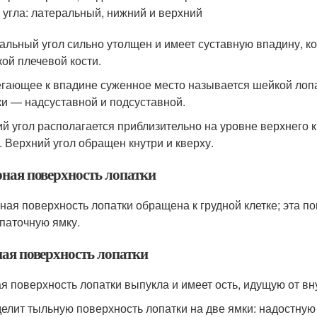
 угла: латеральный, нижний и верхний
альный угол сильно утолщен и имеет суставную впадину, ко
кой плечевой кости.
гающее к впадине суженное место называется шейкой лопа
ки — надсуставной и подсуставной.
й угол располагается приблизительно на уровне верхнего 
. Верхний угол обращен кнутри и кверху.
рная поверхность лопатки
ная поверхность лопатки обращена к грудной клетке; эта по
паточную ямку.
ая поверхность лопатки
я поверхность лопатки выпукла и имеет ость, идущую от вну
делит тыльную поверхность лопатки на две ямки: надостную