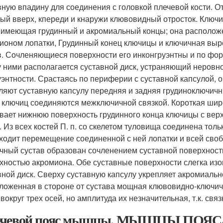
вную впадину для соединения с головкой плечевой кости. О
тый вверх, кпереди и кнаружи клювовидный отросток. Ключ
, имеющая грудинный и акромиальный концы; она располож
ионом лопатки, Грудинный конец ключицы и ключичная выр
в. Сочленяющиеся поверхности его инконгруэнтны и по фо
 ними располагается суставной диск, устраняющий неровн
уэнтности. Срастаясь по периферии с суставной капсулой, о
ляют суставную капсулу передняя и задняя грудиноключичн
 ключиц соединяются межключичной связкой. Короткая шир
вает нижнюю поверхность грудинного конца ключицы с верх
. Из всех костей П. п. со скелетом туловища соединена тол
ходит перемещение соединенной с ней лопатки и всей своб
чный сустав образован сочленением суставной поверхност
хностью акромиона. Обе суставные поверхности слегка изог
вной диск. Сверху суставную капсулу укрепляет акромиальн
ложенная в стороне от сустава мощная клювовидно-ключич
 вокруг трех осей, но амплитуда их незначительная, т.к. св
ечевой пояс мышцы. МЫШЦЫ ПО