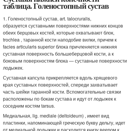
таблица. Голеностопный сустав
1. Голеностопный сустав, art. talocruralis,
образуется суставными поверхностями нижних концов
обеих берцовых костей, которые охватывают блок,
trochlea , таранной кости наподобие вилки, причем к
facies articularis superior блока причленяется нижняя
суставная поверхность большеберцовой кости, а к
боковым поверхностям блока — суставные поверхности
лодыжек.
Суставная капсула прикрепляется вдоль хрящевого
края суставных поверхностей, спереди захватывает
часть шейки таранной кости. Вспомогательные связки
расположены по бокам сустава и идут от лодыжек к
соседним костям tarsus.
Медиальная, lig. mediale (deltoideum) , имеет вид
пластинки, напоминающей греческую букву дельту, идет
от медиальной лодыжки и расходится книзу веером к