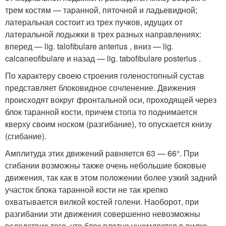
трем костям — таранной, пяточной и ладьевидной;
латеральная состоит из трех пучков, идущих от
латеральной лодыжки в трех разных направлениях:
вперед — lig. talofibulare anterius , вниз — lig.
calcaneofibulare и назад — lig. tabofibulare posterius .
По характеру своею строения голеностопный сустав
представляет блоковидное сочленение. Движения
происходят вокруг фронтальной оси, проходящей через
блок таранной кости, причем стопа то поднимается
кверху своим носком (разгибание), то опускается книзу
(сгибание).
Амплитуда этих движений равняется 63 — 66°. При
сгибании возможны также очень небольшие боковые
движения, так как в этом положении более узкий задний
участок блока таранной кости не так крепко
охватывается вилкой костей голени. Наоборот, при
разгибании эти движения совершенно невозможны
вследствие того, что блок плотно ущемляется в вилке