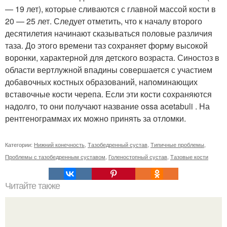
— 19 лет), которые сливаются с главной массой кости в
20 — 25 лет. Следует отметить, что к началу второго
десятилетия начинают сказываться половые различия
таза. До этого времени таз сохраняет форму высокой
воронки, характерной для детского возраста. Синостоз в
области вертлужной впадины совершается с участием
добавочных костных образований, напоминающих
вставочные кости черепа. Если эти кости сохраняются
надолго, то они получают название ossa acetabuli . На
рентгенограммах их можно принять за отломки.
Категории:
Нижний конечность
,
Тазобедренный сустав
,
Типичные проблемы
,
Проблемы с тазобедренным суставом
,
Голеностопный сустав
,
Тазовые кости
Читайте также