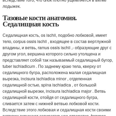
лодыжек.
Тазовые кости анатомия.
Седалищная кость
Седалищная кость, os ischii, подобно лобковой, имеет
тело, corpus ossis ischii , входящее в состав вертлужной
впадины, и ветвь, ramus ossis ischii ,- образующие друг с
другом угол, вершина которого сильно утолщена и
представляет собой так называемый седалищный бугор,
tuber ischiadicum . По заднему краю тела, кверху от
седалищного бугра, расположена малая седалищная
вырезка, incisura ischiadica minor , отделенная
седалищной остью, spina ischiadica , от большой
седалищной вырезки, incisura ischiadica major . Ветвь
седалищной кости, отойдя от седалищного бугра,
сливается затем с нижней ветвью лобковой кости.
Вследствие этого лобковая и седалищная кости своими
ветвями окружают запирательное отверстие, foramen