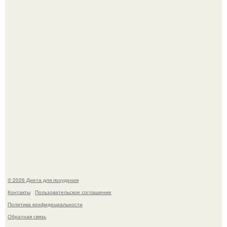
квартире, мужчина вернулся и обнаружил, что его
жилище стало пристанищем для стаи голубей.
Синдром красной кожи: британец превратил себя в
инвалида из-за бесконтрольного использования мази.
© 2026 Диета для похудения
Контакты
Пользовательское соглашение
Политика конфидециальности
Обратная связь