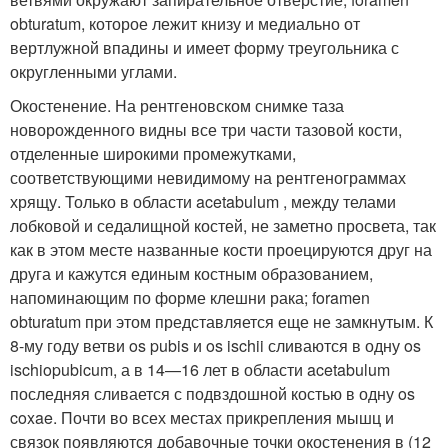
obturatum, которое лежит книзу и медиально от
вертлужной впадины и имеет форму треугольника с
округленными углами.
Окостенение. На рентгеновском снимке таза
новорожденного видны все три части тазовой кости,
отделенные широкими промежутками,
соответствующими невидимому на рентгенограммах
хрящу. Только в области acetabulum , между телами
лобковой и седалищной костей, не заметно просвета, так
как в этом месте названные кости проецируются друг на
друга и кажутся единым костным образованием,
напоминающим по форме клешни рака; foramen
obturatum при этом представляется еще не замкнутым. К
8-му году ветви os pubis и os ischii сливаются в одну os
ischiopubicum, а в 14—16 лет в области acetabulum
последняя сливается с подвздошной костью в одну os
coxae. Почти во всех местах прикрепления мышц и
связок появляются добавочные точки окостенения в (12