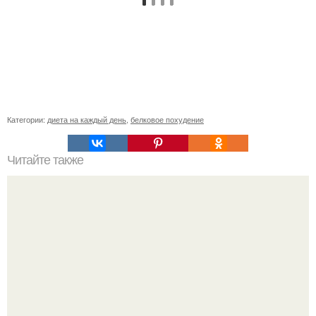
Категории:
диета на каждый день
,
белковое похудение
Читайте также
Диета "Любимая". За 7 дней уходит до 10 кг.