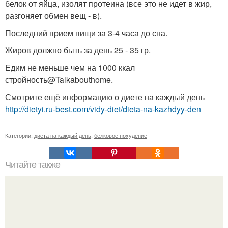
белок от яйца, изолят протеина (все это не идет в жир,
разгоняет обмен вещ - в).
Последний прием пищи за 3-4 часа до сна.
Жиров должно быть за день 25 - 35 гр.
Едим не меньше чем на 1000 ккал
стройность@Talkabouthome.
Смотрите ещё информацию о диете на каждый день
http://dietyi.ru-best.com/vidy-diet/dieta-na-kazhdyy-den
Категории:
диета на каждый день
,
белковое похудение
Читайте также