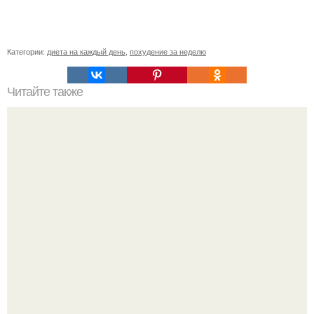
Категории:
диета на каждый день
,
похудение за неделю
Читайте также
"Алмазная" твердость ноготков - просто, но
результативно?