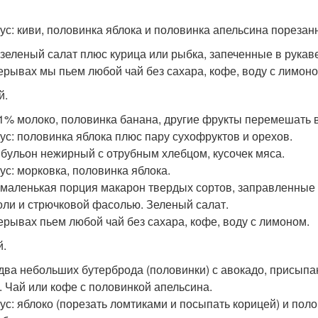
ус: киви, половинка яблока и половинка апельсина порезан
 зеленый салат плюс курица или рыбка, запеченные в рукав
ерывах мы пьем любой чай без сахара, кофе, воду с лимоно
й.
 1% молоко, половинка банана, другие фрукты перемешать 
ус: половинка яблока плюс пару сухофруктов и орехов.
 бульон нежирный с отрубным хлебцом, кусочек мяса.
ус: морковка, половинка яблока.
 маленькая порция макарон твердых сортов, заправленные
оли и стрючковой фасолью. Зеленый салат.
ерывах пьем любой чай без сахара, кофе, воду с лимоном.
й.
 два небольших бутерброда (половинки) с авокадо, присыпа
. Чай или кофе с половинкой апельсина.
ус: яблоко (порезать ломтиками и посыпать корицей) и пол