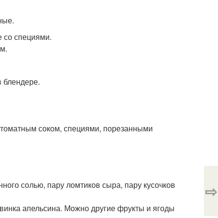
ные.
е со специями.
м.
в блендере.
 томатным соком, специями, порезанными
нного солью, пару ломтиков сыра, пару кусочков
⇨
овинка апельсина. Можно другие фрукты и ягоды