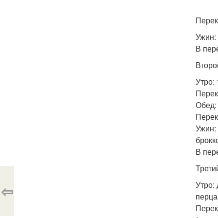
Перек
Ужин:
В пер
Второ
Утро:
Перек
Обед:
Перек
Ужин:
брокк
В пер
Трети
Утро:
⇦
перца
Перек