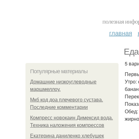
полезная инфор
главная
Еда
5 вар
Популярные материалы
Первы
Утро:
Домашние низкоуглеводные
банан
маршмеллоу.
Перек
Мкб код доа плечевого сустава.
Показ
Последние комментарии
Обед:
Компресс новокаин Димексид вода.
жирно
Техника наложения компрессов
Екатерина даниленко хлебушек