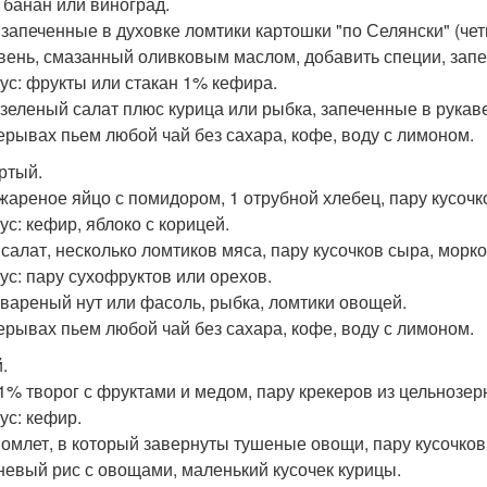
е банан или виноград.
 запеченные в духовке ломтики картошки "по Селянски" (че
вень, смазанный оливковым маслом, добавить специи, запека
ус: фрукты или стакан 1% кефира.
 зеленый салат плюс курица или рыбка, запеченные в рукав
ерывах пьем любой чай без сахара, кофе, воду с лимоном.
ртый.
 жареное яйцо с помидором, 1 отрубной хлебец, пару кусочк
ус: кефир, яблоко с корицей.
 салат, несколько ломтиков мяса, пару кусочков сыра, морко
ус: пару сухофруктов или орехов.
 вареный нут или фасоль, рыбка, ломтики овощей.
ерывах пьем любой чай без сахара, кофе, воду с лимоном.
.
 1% творог с фруктами и медом, пару крекеров из цельнозер
ус: кефир.
 омлет, в который завернуты тушеные овощи, пару кусочков
невый рис с овощами, маленький кусочек курицы.