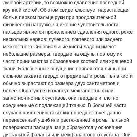
лучевой артерии, то возможно сдавление последней
крупной кистой. Об этом свидетельствует нарастающая
боль в первом пальце руки при продолжительной
физической нагрузке. Снижение чувствительности
пальцев является проявлением сдавления одного, реже
нескольких нервов: лучевого, локтевого или заднего
межкостного.Синовиальные кисты ладони имеют
небольшие размеры, твердые на ощупь, поэтому их
часто принимают за образования костной или хрящевой
ткани. Болезненные ощущения появляются лишь при
сильном захвате твердого предмета.Гигромы тыла кисти
обычно вырастают до размера двух сантиметров и
более. Образуются из капсул межзапястных или
запястно-пястных суставов, они твердые и плотно
соединенные с подлежащей тканью. В большей части
случаев появлению таких кист предшествует давно
перенесенный ушиб или растяжение.Гигромы тыльной
поверхности пальцев чаще образуются у основания
дистальной фаланги или межфалангового сустава. Они