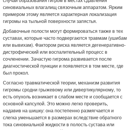
случаи образования гигром в местах сдавления
синовиальных влагалищ связочным аппаратом. Ярким
примером этому является характерная локализация
гигромы на тыльной поверхности запястья.
Добавочные полости могут формироваться также в тех
суставах, которые часто подвергаются травмам (ушибам
или вывихам). Фактором риска является дегенеративно-
дистрофический или воспалительный процесс в
сочленении. Зачастую гигрома развивается после
диагностической пункции и появляется в том месте, где
был прокол.
Согласно травматической теории, механизм развития
гигромы сродни грыжевому или дивертикулярному, то
есть опухоль возникает в слабом месте и сообщается с
основной капсулой. Это можно легко проверить,
надавив на шишку: она постепенно размягчается и
слегка уменьшается в размерах вследствие обратного
тока синовиальной жидкости в полость сустава или