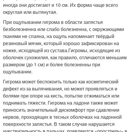
иногда они достигают и 10 cм
. Их форма чаще всего
округлая или вытянутая.
При ощупывании гигрома в области запястья
безболезненна или слабо болезненна
, с окружающими
тканями не спаяна, на ощупь напоминает твёрдый
резиновый мячик, который хорошо зафиксирован на
ножке, исходящей из сустава
.
Гигромы, исходящие из
оболочек сухожилия, как правило, отличаются меньшим
размером (до 1 см) и более болезненны при
ощупывании
.
Гигрома может беспокоить только как косметический
дефект из-за выпячивания, но может проявляться и
болями при опоре на кисть, попытке отжиматься или
поднимать тяжести. Гигрома на ладони также может
приносить значительный дискомфорт при сдавлении
нервов, проходящих в тесных оболочках на ладонной
поверхности запястья. В таком случае нарушается
чувствительность в пальцах, появляются «прострелы» в