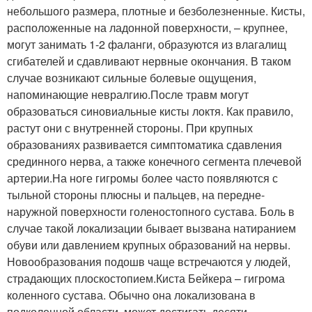
небольшого размера, плотные и безболезненные. Кисты,
расположенные на ладонной поверхности, – крупнее,
могут занимать 1-2 фаланги, образуются из влагалищ
сгибателей и сдавливают нервные окончания. В таком
случае возникают сильные болевые ощущения,
напоминающие невралгию.После травм могут
образоваться синовиальные кисты локтя. Как правило,
растут они с внутренней стороны. При крупных
образованиях развивается симптоматика сдавления
срединного нерва, а также конечного сегмента плечевой
артерии.На ноге гигромы более часто появляются с
тыльной стороны плюсны и пальцев, на передне-
наружной поверхности голеностопного сустава. Боль в
случае такой локализации бывает вызвана натиранием
обуви или давлением крупных образований на нервы.
Новообразования подошв чаще встречаются у людей,
страдающих плоскостопием.Киста Бейкера – гигрома
коленного сустава. Обычно она локализована в
подколенной области, может достигать десяти