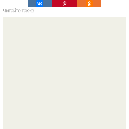
Читайте также
Метабуст нужен не "Идеальным", а живым людям.
Как отличить "Жировой" вес от отёков.