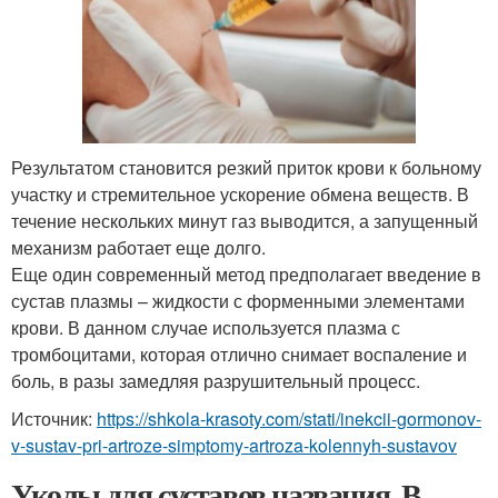
Результатом становится резкий приток крови к больному
участку и стремительное ускорение обмена веществ. В
течение нескольких минут газ выводится, а запущенный
механизм работает еще долго.
Еще один современный метод предполагает введение в
сустав плазмы – жидкости с форменными элементами
крови. В данном случае используется плазма с
тромбоцитами, которая отлично снимает воспаление и
боль, в разы замедляя разрушительный процесс.
Источник:
https://shkola-krasoty.com/stati/inekcii-gormonov-
v-sustav-pri-artroze-simptomy-artroza-kolennyh-sustavov
Уколы для суставов названия. В