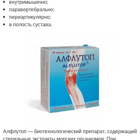
внутримышечно;
паравертебрально;
периартикулярно;
в полость сустава.
Алфлутоп — биотехнологический препарат, содержащий
стерильные экстракты морских организмов. При