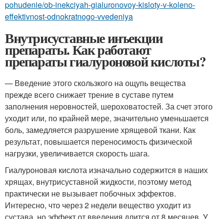
pohudenie/ob-inekciyah-gialuronovoy-kisloty-v-koleno-
effektivnost-odnokratnogo-vvedeniya
Внутрисуставные инъекции
препараты. Как работают
препараты гиалуроновой кислоты?
— Введение этого скользкого на ощупь вещества
прежде всего снижает трение в суставе путем
заполнения неровностей, шероховатостей. За счет этого
уходит или, по крайней мере, значительно уменьшается
боль, замедляется разрушение хрящевой ткани. Как
результат, повышается переносимость физической
нагрузки, увеличивается скорость шага.
Гиалуроновая кислота изначально содержится в наших
хрящах, внутрисуставной жидкости, поэтому метод
практически не вызывает побочных эффектов.
Интересно, что через 2 недели вещество уходит из
сустава, но эффект от введения длится от 8 месяцев. У