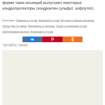
форме таких инъекций выпускают некоторые
хондропротекторы (хондроитин сульфат, алфлутоп).
Категории:
Гормоны в сустав
,
Коленный сустав
,
Внутрисуставные инъекции
,
Уколы для суставов
,
Препараты от артроза
,
Уколы в коленный сустав
,
Гиалуроновая кислота
,
Инъекции в сустав
Читайте также
Уход за собой по дням недели на месяц. План ухода за
собой за 30 минут на неделю?