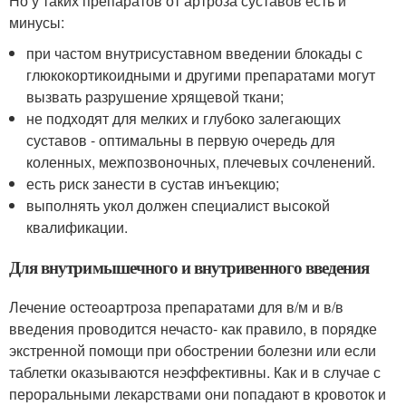
Но у таких препаратов от артроза суставов есть и
минусы:
при частом внутрисуставном введении блокады с
глюкокортикоидными и другими препаратами могут
вызвать разрушение хрящевой ткани;
не подходят для мелких и глубоко залегающих
суставов - оптимальны в первую очередь для
коленных, межпозвоночных, плечевых сочленений.
есть риск занести в сустав инъекцию;
выполнять укол должен специалист высокой
квалификации.
Для внутримышечного и внутривенного введения
Лечение остеоартроза препаратами для в/м и в/в
введения проводится нечасто- как правило, в порядке
экстренной помощи при обострении болезни или если
таблетки оказываются неэффективны. Как и в случае с
пероральными лекарствами они попадают в кровоток и