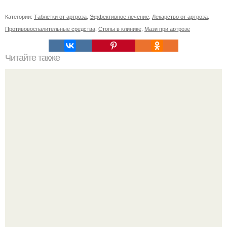
Категории:
Таблетки от артроза
,
Эффективное лечение
,
Лекарство от артроза
,
Противовоспалительные средства
,
Стопы в клинике
,
Мази при артрозе
Читайте также
Касторовое масло для красоты.