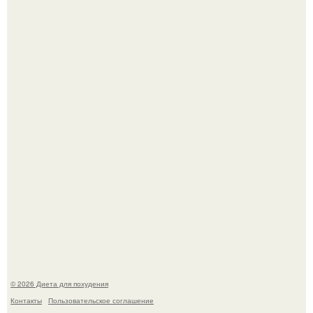
Как разогнать метаболизм.
Виктория галустян, бывшая жена юмориста Михаила
галустяна, рассказала о неожиданных последствиях
развода.
© 2026 Диета для похудения
Контакты
Пользовательское соглашение