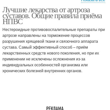
Лучшие лекарства от артроза
Препараты от артроза
Немецкое лекарство
суставов. Общие правила приёма
НПВС
Нестероидные противовоспалительные препараты при
Хондропротекторы при
артрозе направлены на торможение процессов
Препараты при артрозе
артрозе
разрушения хрящевой ткани и связочного аппарата
сустава. Самый эффективный способ – приём
лекарственных средств нового поколения, но при их
применении не исключены осложнения из-за
Уколы от артроза
Гимнастика при артрозе
индивидуальных особенностей организма или
хронических болезней внутренних органов.
Таблетки от артроза
Мази при артрозе