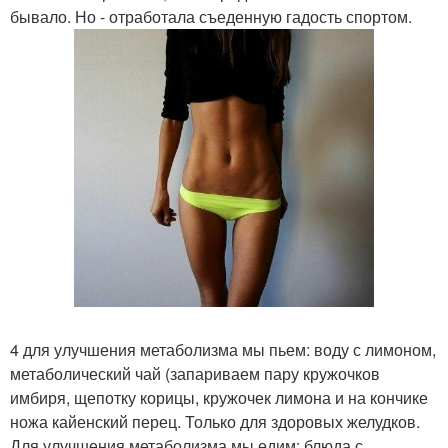
бывало. Но - отработала съеденную гадость спортом.
4 для улучшения метаболизма мы пьем: воду с лимоном,
метаболический чай (запариваем пару кружочков
имбиря, щепотку корицы, кружочек лимона и на кончике
ножа кайенский перец. Только для здоровых желудков.
Для улучшения метаболизма мы едим: блюда с