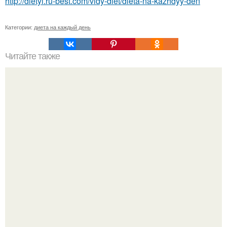
http://dietyi.ru-best.com/vidy-diet/dieta-na-kazhdyy-den
Категории:
диета на каждый день
Читайте также
Мы уверены - вкус и аромат этого блюда по диете дюкан
придется по нраву и самому строгому скептику, и самому
искушенному гурману.