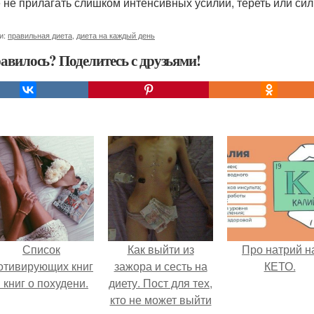
 не прилагать слишком интенсивных усилий, тереть или сил
и:
правильная диета
,
диета на каждый день
авилось? Поделитесь с друзьями!
Список
Как выйти из
Про натрий н
отивирующих книг
зажора и сесть на
КЕТО.
 книг о похудени.
диету. Пост для тех,
кто не может выйти