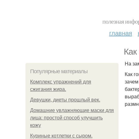
полезная инфор
главная
Как
На за
Популярные материалы
Как г
зачем
Комплекс упражнений для
бакте
сжигания жира.
выраб
Девушки, диеты прошлый век.
размн
Домашние увлажняющие маски для
лица: простой способ улучшить
кожу
Куриные котлетки с сыром.