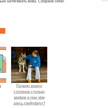
ьно натягивать кожу. Сохрани себе!
а
Почему вокруг
статинов столько
мифов и при чём
здесь грейпфрут?