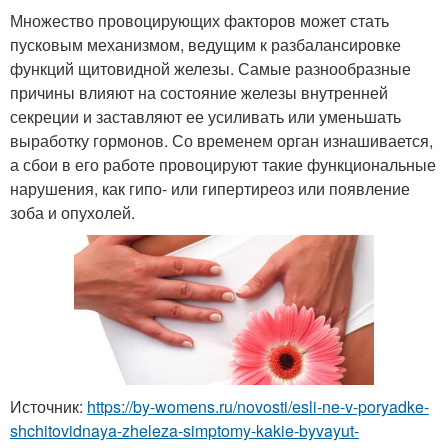
Множество провоцирующих факторов может стать
пусковым механизмом, ведущим к разбалансировке
функций щитовидной железы. Самые разнообразные
причины влияют на состояние железы внутренней
секреции и заставляют ее усиливать или уменьшать
выработку гормонов. Со временем орган изнашивается,
а сбои в его работе провоцируют такие функциональные
нарушения, как гипо- или гипертиреоз или появление
зоба и опухолей.
Источник:
https://by-womens.ru/novosti/esli-ne-v-poryadke-
shchitovidnaya-zheleza-simptomy-kakie-byvayut-