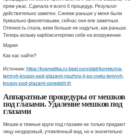
прям ужас. Сделала я всего 5 процедур. Результат
действительно заметен. Синяки раньше у меня были
буквально фиолетовыми, сейчас они еле заметные.
Отечность спала, веки больше не надутые, как раньше.
Теперь возьму карбокситерпию себе на вооружение.
Мария
Как нас найти?
Источник:
https://kosmetika.ru-best.com/stati/korrekciya-
temnyh-krugov-pod-glazami-mozhno-li-po-cvetu-temnyh-
krugov-pod-glazami-opredelit-ih
Аппаратные процедуры от мешков
под глазами. Удаление мешков под
глазами
Мешки и темные круги под глазами не только придают
лицу нездоровый, утомленный вид, но и значительно