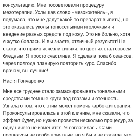
консультацию. Мне посоветовали процедуру
мезотерапии. Услышав слово «мезококтейль», я
подумала, что мне дадут какой-то препарат выпить), но
это оказались уколы тонюсенькими иголочками и
введение разных средств под кожу. Это не больно, хотя
я жутко боялась. И вы знаете, отличный результат! Не
скажу, что прямо исчезли синяки, но цвет их стал совсем
бледным. Я просто счастлива! Я сделала пока 6 сеансов,
через полгода планирую повторить курс. Спасибо
врачам, вы лучшие!
Настя Гончаренко
Мне все труднее стало замаскировывать тональными
средствами темные круги под глазами и отечность.
Узнала о том, что с этим может помочь карбокситерапия.
Проконсультировалась в этой клинике, мне сказали, что
эффект будет, но нужно провести несколько процедур, за
одну ничего не изменится. Я согласилась. Сами
процедуры не особо приятные, но я бы и не сказала, что