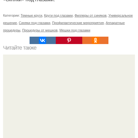
Категории:
Темные круги
,
Круги под глазами
,
Филлеры от синяков
,
Универсальное
решение
,
Синяки под глазами
,
Профилактические мероприятия
,
Аппаратные
процедуры
,
Процедуры от мешков
,
Мешки под глазами
Читайте также
Список продуктов на одного человека. Список продуктов
на неделю (две) на 1 человека.