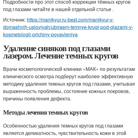
Подробности про этот способ коррекции тёмных кругов
под глазами читайте в нашей отдельной статье .
Источник:
https://manikyur.ru-best.com/manikyur-v-
domashnih-usloviyah/ubiraem-temnye-krugi-pod-glazami-v-
kosmetologii-prichiny-poyavleniya
Удаление синяков под глазами
лазером. Лечение темных кругов
Врачи косметологической клиники «МАК» по результатам
клинического осмотра подберут наиболее эффективную
методику удаления темных кругов под глазами, учитывая
выраженность проблемы, состояние кожных покровов,
причины появления дефекта.
Методы лечения темных кругов
Особенностью удаления темных кругов под глазами
является деликатность, чувствительность кожи в этой