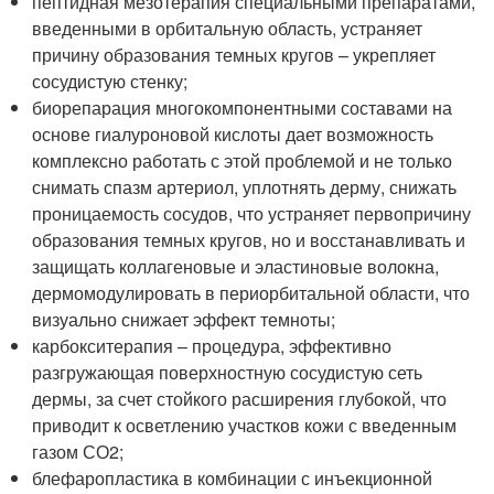
пептидная мезотерапия специальными препаратами,
введенными в орбитальную область, устраняет
причину образования темных кругов – укрепляет
сосудистую стенку;
биорепарация многокомпонентными составами на
основе гиалуроновой кислоты дает возможность
комплексно работать с этой проблемой и не только
снимать спазм артериол, уплотнять дерму, снижать
проницаемость сосудов, что устраняет первопричину
образования темных кругов, но и восстанавливать и
защищать коллагеновые и эластиновые волокна,
дермомодулировать в периорбитальной области, что
визуально снижает эффект темноты;
карбокситерапия – процедура, эффективно
разгружающая поверхностную сосудистую сеть
дермы, за счет стойкого расширения глубокой, что
приводит к осветлению участков кожи с введенным
газом СО
2
;
блефаропластика в комбинации с инъекционной