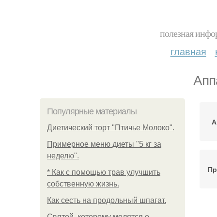
полезная инфор
главная
Апп
Популярные материалы
А
Диетический торт "Птичье Молоко".
Примерное меню диеты "5 кг за
неделю".
Пр
* Как с помощью трав улучшить
собственную жизнь.
Как сесть на продольный шпагат.
Святой, которому молятся о