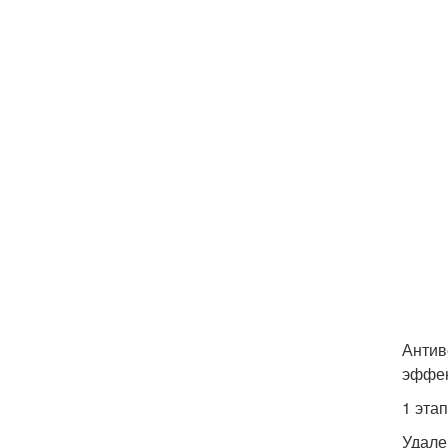
Антив
эффек
1 эта
Удале