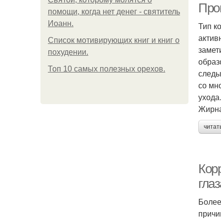
Про
помощи, когда нет денег - святитель
Иоанн.
Тип к
актив
Список мотивирующих книг и книг о
замет
похудении.
образ
Топ 10 самых полезных орехов.
следы
со мн
ухода
Жирна
читат
Корр
гла
Более
причи