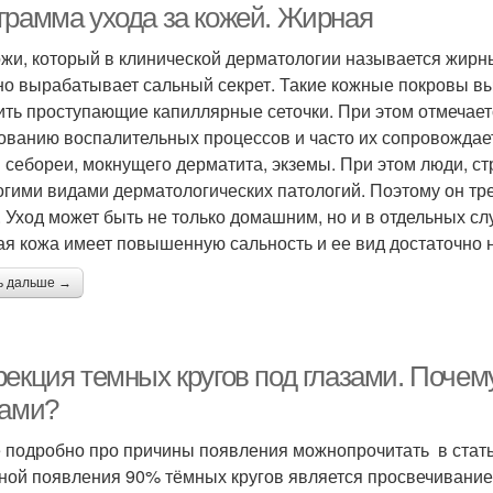
грамма ухода за кожей. Жирная
ожи, который в клинической дерматологии называется жирн
но вырабатывает сальный секрет. Такие кожные покровы вы
ить проступающие капиллярные сеточки. При этом отмечает
ованию воспалительных процессов и часто их сопровождает
 себореи, мокнущего дерматита, экземы. При этом люди, с
огими видами дерматологических патологий. Поэтому он тре
. Уход может быть не только домашним, но и в отдельных 
я кожа имеет повышенную сальность и ее вид достаточно 
ь дальше →
екция темных кругов под глазами. Почему
зами?
 подробно про причины появления можнопрочитать в статье
ной появления 90% тёмных кругов является просвечивание 