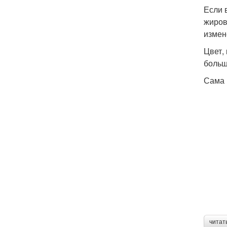
Если 
жиров
измен
Цвет,
больш
Сама 
читат