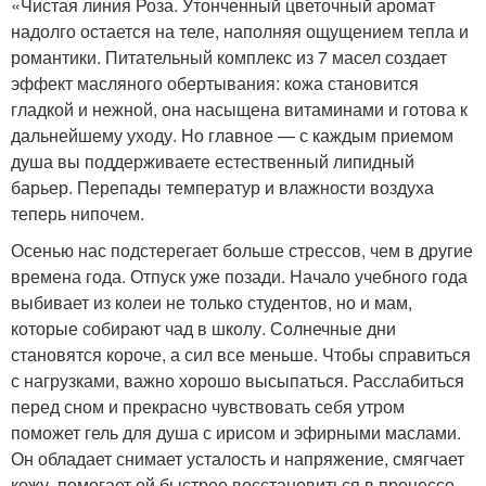
«Чистая линия Роза. Утонченный цветочный аромат
надолго остается на теле, наполняя ощущением тепла и
романтики. Питательный комплекс из 7 масел создает
эффект масляного обертывания: кожа становится
гладкой и нежной, она насыщена витаминами и готова к
дальнейшему уходу. Но главное — с каждым приемом
душа вы поддерживаете естественный липидный
барьер. Перепады температур и влажности воздуха
теперь нипочем.
Осенью нас подстерегает больше стрессов, чем в другие
времена года. Отпуск уже позади. Начало учебного года
выбивает из колеи не только студентов, но и мам,
которые собирают чад в школу. Солнечные дни
становятся короче, а сил все меньше. Чтобы справиться
с нагрузками, важно хорошо высыпаться. Расслабиться
перед сном и прекрасно чувствовать себя утром
поможет гель для душа с ирисом и эфирными маслами.
Он обладает снимает усталость и напряжение, смягчает
кожу, помогает ей быстрее восстановиться в процессе