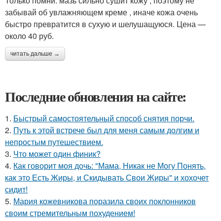
Только помни: мазь сильно сушит кожу , поэтому не
забывай об увлажняющем креме , иначе кожа очень
быстро превратится в сухую и шелушащуюся. Цена —
около 40 руб.
читать дальше →
Последние обновления на сайте:
1.
Быстрый самостоятельный способ снятия порчи.
2.
Путь к этой встрече был для меня самым долгим и
непростым путешествием.
3.
Что может один финик?
4.
Как говорит моя дочь: "Мама, Никак не Могу Понять,
как это Есть Жиры, и Скидывать Свои Жиры" и хохочет
сидит!
5.
Мария кожевникова поразила своих поклонников
своим стремительным похудением!