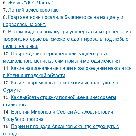
6.
Жизнь "ДО". Часть 1.
7.
Летний вечер коротаю.
8.
Гоар аветисян посадила 5-летнего сына на диету и
нарвалась на хейт.
9.
В этом видео я покажу три универсальных рецепта из
творога, которые вы сможете адаптировать под любые
цели и начинки.
10.
Повреждение переднего или заднего рога
медиального мениска: симптомы и методы лечения
11.
Какие национальные парки и заповедники находятся
в Калининградской области
12.
Какие современные технологии используются в
Сургуте
13.
Как выбрать стрижку полной женщине: советы
стилистов
14.
Евгений Миронов и Сергей Астахов: история
'Голубого прогона
15.
Парки и площади Архангельска: где отдохнуть в
городе