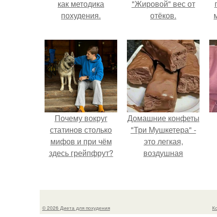
как методика
"Жировой" вес от
похудения.
отёков.
Почему вокруг
Домашние конфеты
статинов столько
"Три Мушкетера" -
мифов и при чём
это легкая,
здесь грейпфрут?
воздушная
шоколадная нуга,
покрытая
молочным
шоколадом.
© 2026 Диета для похудения
К