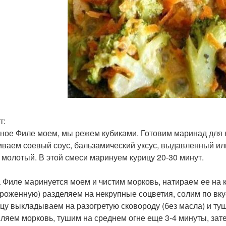
т:
иное Филе моем, мы режем кубиками. Готовим маринад для
ваем соевый соус, бальзамический уксус, выдавленный ил
 молотый. В этой смеси маринуем курицу 20-30 минут.
а Филе маринуется моем и чистим морковь, натираем ее на к
роженную) разделяем на некрупные соцветия, солим по вку
ицу выкладываем на разогретую сковороду (без масла) и ту
ляем морковь, тушим на среднем огне еще 3-4 минуты, за