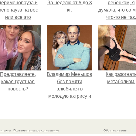
перименопауза и
За неделю от 5 до 8
ребенком, я
менопауза на вес
кг.
думала, что со 
или все это
что-то не так.
ерунда?
Представляете,
Владимир Меньшов
Как разогнат
какая грустная
без памяти
метаболизм.
новость?
влюбился в
молодую актрису и
даже решил уйти от
алентовой ради
неё.
онтакты
Пользовательское соглашение
Обратная связь