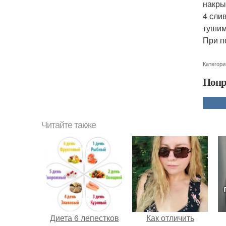
накры
4 сли
тушим
При п
Категори
Понр
Читайте также
Диета 6 лепестков
Как отличить