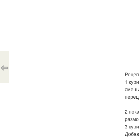
⇦
Рецеп
1 кур
смеши
перец
2 пок
размо
3 кур
Добав