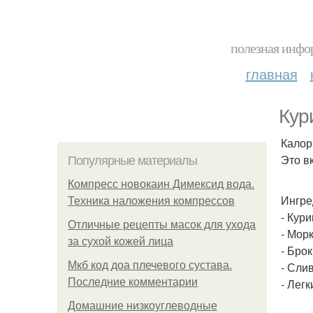
полезная инфор
главная
Кур
Калори
Это в
Популярные материалы
Компресс новокаин Димексид вода.
Ингре
Техника наложения компрессов
- Кури
Отличные рецепты масок для ухода
- Морк
за сухой кожей лица
- Бро
Мкб код доа плечевого сустава.
- Сли
Последние комментарии
- Легк
Домашние низкоуглеводные