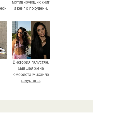
мотивирующих книг
мной
и книг о похудени.
ь
Виктория галустян,
бывшая жена
юмориста Михаила
галустяна,
рассказала о
неожиданных
последствиях
развода.