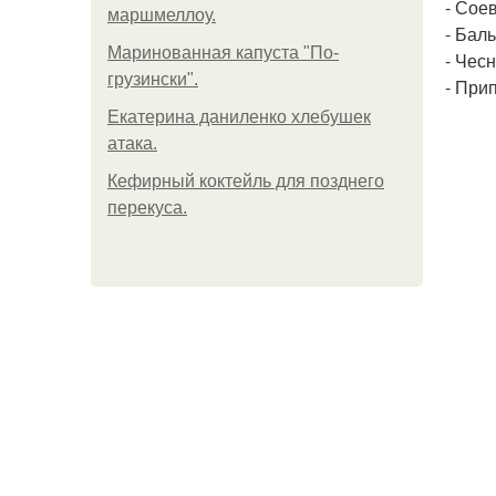
- Соев
маршмеллоу.
- Баль
Маринованная капуста "По-
- Чесн
грузински".
- При
Екатерина даниленко хлебушек
атака.
Кефирный коктейль для позднего
перекуса.