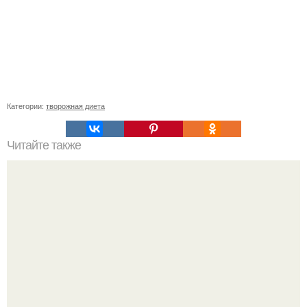
Категории:
творожная диета
Читайте также
Как подтянуть свое тело за 2 недели. За 3 дня подтянуть
тело - реально!