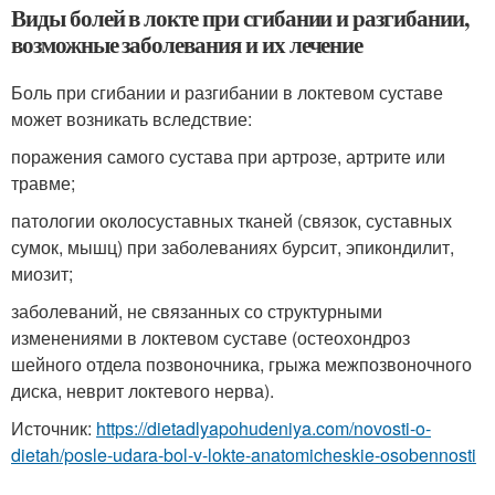
Виды болей в локте при сгибании и разгибании,
возможные заболевания и их лечение
Боль при сгибании и разгибании в локтевом суставе
может возникать вследствие:
поражения самого сустава при артрозе, артрите или
травме;
патологии околосуставных тканей (связок, суставных
сумок, мышц) при заболеваниях бурсит, эпикондилит,
миозит;
заболеваний, не связанных со структурными
изменениями в локтевом суставе (остеохондроз
шейного отдела позвоночника, грыжа межпозвоночного
диска, неврит локтевого нерва).
Источник:
https://dietadlyapohudeniya.com/novosti-o-
dietah/posle-udara-bol-v-lokte-anatomicheskie-osobennosti