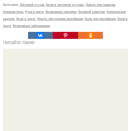
Категории:
Локтевой сустав
,
Боли в локтевом суставе
,
Локоть при нажатии
,
Ноющая боль
,
Рука в локте
,
Возможные причины
,
Болевой симптом
,
Клиническая
картина
,
Боль в локте
,
Локоть при полном разгибании
,
Боль при разгибании
,
Боли в
локте
,
Возможные заболевания
Читайте также
* Заговор на похудение перед сном *.