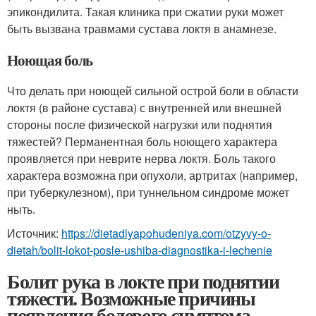
эпикондилита. Такая клиника при сжатии руки может
быть вызвана травмами сустава локтя в анамнезе.
Ноющая боль
Что делать при ноющей сильной острой боли в области
локтя (в районе сустава) с внутренней или внешней
стороны после физической нагрузки или поднятия
тяжестей? Перманентная боль ноющего характера
проявляется при неврите нерва локтя. Боль такого
характера возможна при опухоли, артритах (например,
при туберкулезном), при туннельном синдроме может
ныть.
Источник:
https://dietadlyapohudeniya.com/otzyvy-o-
dietah/bolit-lokot-posle-ushiba-diagnostika-i-lechenie
Болит рука в локте при поднятии
тяжести. Возможные причины
появления болевого симптома