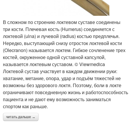
В сложном по строению локтевом суставе соединены
три кости. Плечевая кость (Humerus) соединяется с
локтевой (ulna) и лучевой (radius) костью предплечья.
Нередко, выступающий снизу отросток локтевой кости
(Olecranon) называется локтем. Гибкое сочленение трех
костей, окруженное одной суставной капсулой,
называется локтевым суставом. © Viewmedica
Локтевой сустав участвует в каждом движении руки:
хватание, метание, опора, удар и подъём тяжестей не
возможны без здорового локтя. Поэтому, боли в локте
ограничивают повседневную жизнь и работоспособность
пациента и не дают ему возможность заниматься
спортом как раньше.
читать дальше →