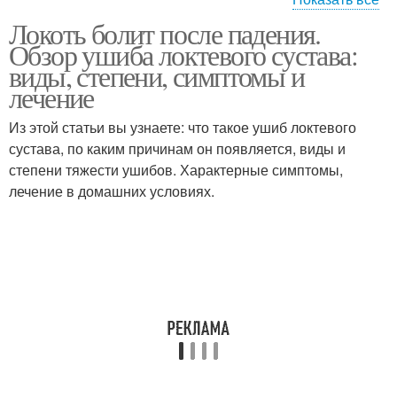
Локоть болит после падения.
Локоть при полном
Боль в локте
Обзор ушиба локтевого сустава:
разгибании
виды, степени, симптомы и
лечение
Боль в локтевом
Из этой статьи вы узнаете: что такое ушиб локтевого
Боль при разгибании
суставе
сустава, по каким причинам он появляется, виды и
степени тяжести ушибов. Характерные симптомы,
лечение в домашних условиях.
Мазь от боли
Мазь при боли