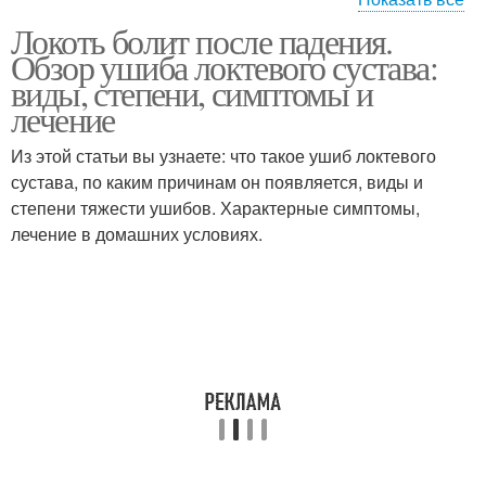
Локоть болит после падения.
Боль в локтевом
Боли в локте
Обзор ушиба локтевого сустава:
суставе
виды, степени, симптомы и
лечение
Из этой статьи вы узнаете: что такое ушиб локтевого
Мазь от боли
Мазь при боли
сустава, по каким причинам он появляется, виды и
степени тяжести ушибов. Характерные симптомы,
лечение в домашних условиях.