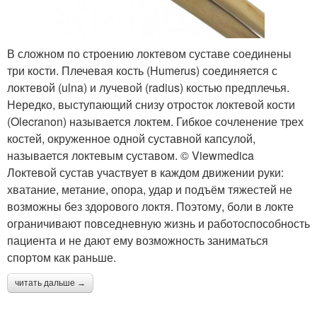
В сложном по строению локтевом суставе соединены
три кости. Плечевая кость (Humerus) соединяется с
локтевой (ulna) и лучевой (radius) костью предплечья.
Нередко, выступающий снизу отросток локтевой кости
(Olecranon) называется локтем. Гибкое сочленение трех
костей, окруженное одной суставной капсулой,
называется локтевым суставом. © Viewmedica
Локтевой сустав участвует в каждом движении руки:
хватание, метание, опора, удар и подъём тяжестей не
возможны без здорового локтя. Поэтому, боли в локте
ограничивают повседневную жизнь и работоспособность
пациента и не дают ему возможность заниматься
спортом как раньше.
читать дальше →