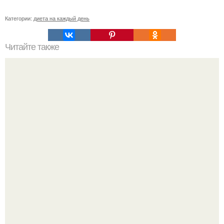
Категории:
диета на каждый день
Читайте также
Быстрое поxyдение с Chocolate Slim!