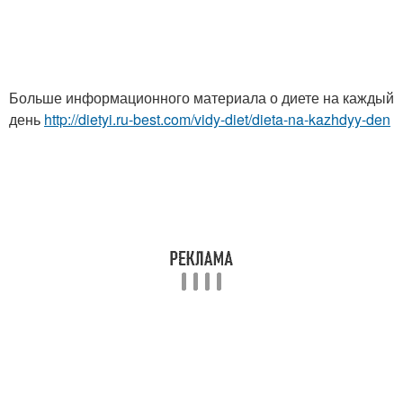
Больше информационного материала о диете на каждый
день
http://dietyi.ru-best.com/vidy-diet/dieta-na-kazhdyy-den